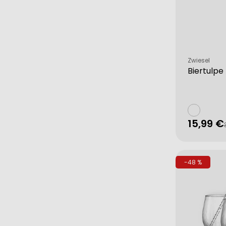
Verkäufer:
Zwiesel
Biertulpe 
15,99 €
Verkau
Regulä
Preis
-48 %