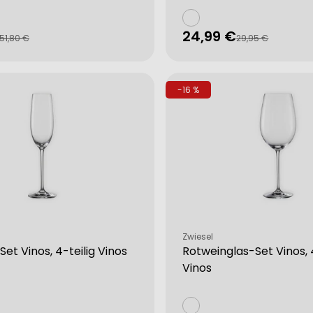
24,99 €
fspreis
rer
Verkaufspreis
Regulärer
51,80 €
29,95 €
Preis
-16 %
from different sources
Verkäufer:
Zwiesel
et Vinos, 4-teilig Vinos
Rotweinglas-Set Vinos, 4
Vinos