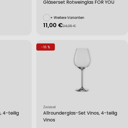
Gläserset Rotweinglas FOR YOU
+ Weitere Varianten
11,00 €
Verkaufspreis
Regulärer
24,95 €
Preis
-16 %
Verkäufer:
Zwiesel
 4-teilig
Allrounderglas-Set Vinos, 4-teilig
Vinos