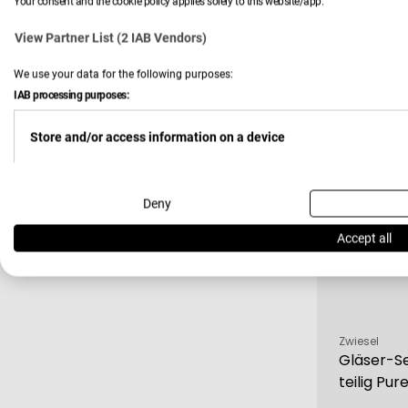
Your consent and the cookie policy applies solely to this website/app.
Cognacgl
View Partner List (2 IAB Vendors)
25,00 
We use your data for the following purposes:
Verkau
Regulä
IAB processing purposes:
Preis
Store and/or access information on a device
-22 %
Use limited data to select advertising
Deny
Accept all
Create profiles for personalised advertising
Use profiles to select personalised advertising
Verkäufer:
Zwiesel
Gläser-Se
teilig Pur
Create profiles to personalise content