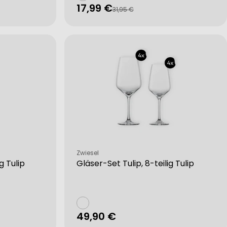
17,99 €
Verkaufspreis
Regulärer
31,95 €
Preis
Verkäufer:
Zwiesel
g Tulip
Gläser-Set Tulip, 8-teilig Tulip
Regulärer
49,90 €