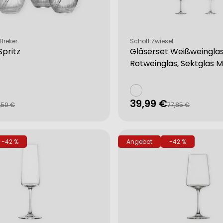
Verkäufer:
Breker
Schott Zwiesel
Spritz
Gläserset Weißweinglas
Rotweinglas, Sektglas 
39,99 €
fspreis
rer
Verkaufspreis
Regulärer
,50 €
77,85 €
Preis
-42 %
Angebot
-42 %