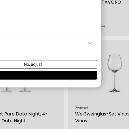
as BAR SPECIAL
Bierbecher TAVORO
€
6,00 €
fspreis
rer
Verkaufspreis
Regulärer
39,95 €
8,95 €
Preis
-16 %
No, adjust
Verkäufer:
Zwiesel
t Pure Date Night, 4-
Weißweinglas-Set Vinos,
e Date Night
Vinos