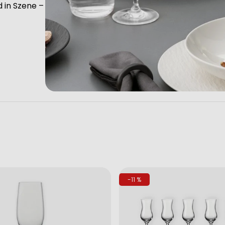
 in Szene –
-11 %