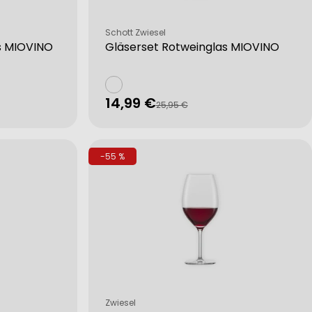
Verkäufer:
Schott Zwiesel
s MIOVINO
Gläserset Rotweinglas MIOVINO
14,99 €
Verkaufspreis
Regulärer
25,95 €
Preis
-55 %
Verkäufer:
Zwiesel