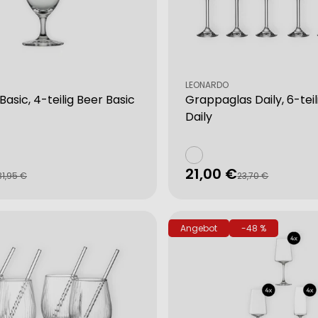
Verkäufer:
LEONARDO
Basic, 4-teilig Beer Basic
Grappaglas Daily, 6-teil
Daily
21,00 €
fspreis
rer
Verkaufspreis
Regulärer
31,95 €
23,70 €
Preis
Angebot
-48 %