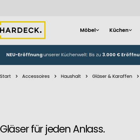
Zum
Inhalt
springen
Möbel
Küchen
NEU-Eröffnung
unserer Küchenwelt: Bis zu
3.000 € Eröffn
Start
Accessoires
Haushalt
Gläser & Karaffen
Gläser für jeden Anlass.