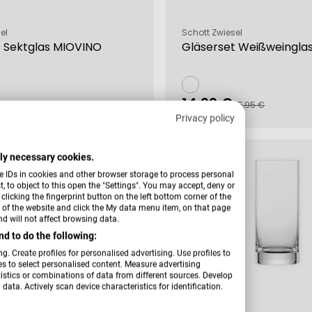
Verkäufer:
el
Schott Zwiesel
t Sektglas MIOVINO
Gläserset Weißweingla
14,99 €
fspreis
rer
Verkaufspreis
Regulärer
25,95 €
25,95 €
Preis
Privacy policy
-32 %
ctly necessary cookies.
e IDs in cookies and other browser storage to process personal
 to object to this open the "Settings". You may accept, deny or
licking the fingerprint button on the left bottom corner of the
er of the website and click the My data menu item, on that page
d will not affect browsing data.
d to do the following:
g. Create profiles for personalised advertising. Use profiles to
les to select personalised content. Measure advertising
tics or combinations of data from different sources. Develop
data. Actively scan device characteristics for identification.
Verkäufer:
el
Zwiesel