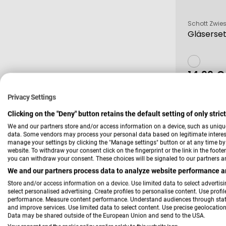
Verkäufer:
Schott Zwies
Gläserse
14,99 €
Verkau
Regulä
Preis
Privacy Settings
-37 %
Clicking on the "Deny" button retains the default setting of only stri
We and our partners store and/or access information on a device, such as uniqu
data. Some vendors may process your personal data based on legitimate interest,
manage your settings by clicking the "Manage settings" button or at any time by c
website. To withdraw your consent click on the fingerprint or the link in the foot
you can withdraw your consent. These choices will be signaled to our partners an
We and our partners process data to analyze website performance an
Store and/or access information on a device. Use limited data to select advertisin
select personalised advertising. Create profiles to personalise content. Use profi
performance. Measure content performance. Understand audiences through statis
and improve services. Use limited data to select content. Use precise geolocation 
Data may be shared outside of the European Union and send to the USA.
Verkäufer:
Schott Zwies