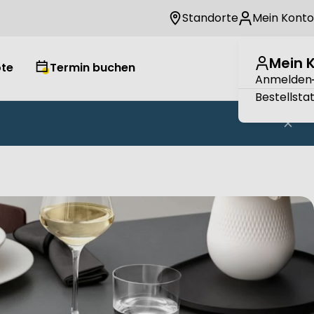
Standorte
Mein Konto
Mein 
te
Termin buchen
Wuns
W
Anmelden
Bestellsta