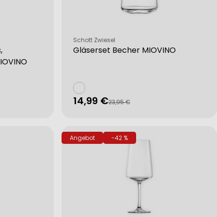
Verkäufer:
Schott Zwiesel
,
Gläserset Becher MIOVINO
MIOVINO
14,99 €
Verkaufspreis
Regulärer
23,95 €
Preis
Angebot
-42 %