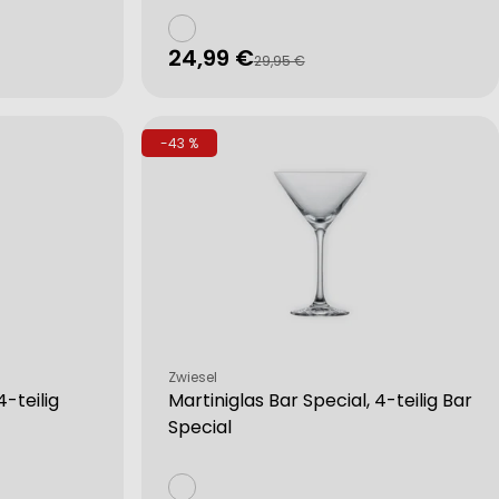
24,99 €
Verkaufspreis
Regulärer
29,95 €
Preis
-43 %
Verkäufer:
Zwiesel
-teilig
Martiniglas Bar Special, 4-teilig Bar
Special