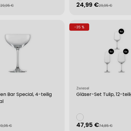
€
24,99 €
fspreis
rer
Verkaufspreis
Regulärer
29,95 €
29,95 €
Preis
-35 %
Verkäufer:
Zwiesel
en Bar Special, 4-teilig
Gläser-Set Tulip, 12-teili
al
47,95 €
fspreis
rer
Verkaufspreis
Regulärer
39,95 €
74,85 €