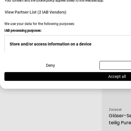
Your consent and the cookie policy applies solely to this website/app.
Cognacgl
View Partner List (2 IAB Vendors)
25,00 
We use your data for the following purposes:
Verkau
Regulä
IAB processing purposes:
Preis
Store and/or access information on a device
-22 %
Use limited data to select advertising
Deny
Accept all
Create profiles for personalised advertising
Use profiles to select personalised advertising
Verkäufer:
Zwiesel
Gläser-Se
teilig Pur
Create profiles to personalise content