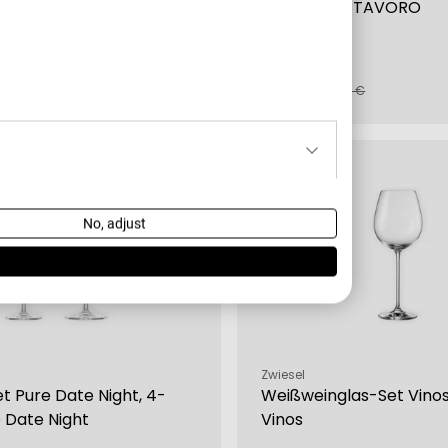
as BAR SPECIAL
Bierbecher TAVORO
€
6,00 €
fspreis
rer
Verkaufspreis
Regulärer
39,95 €
8,95 €
Preis
-16 %
No, adjust
Verkäufer:
Zwiesel
t Pure Date Night, 4-
Weißweinglas-Set Vinos,
e Date Night
Vinos