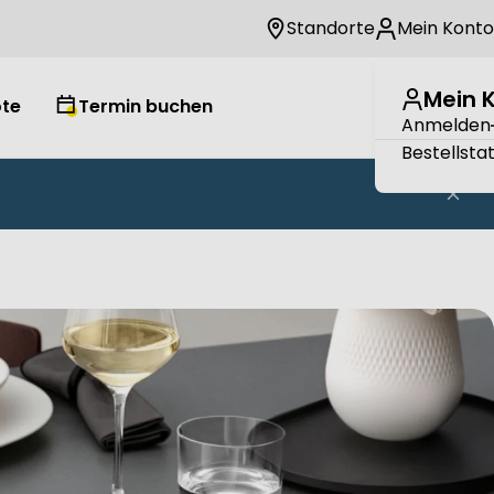
Standorte
Mein Konto
Mein 
te
Termin buchen
Wuns
W
Anmelden
Bestellsta