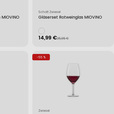
Verkäufer:
Schott Zwiesel
s MIOVINO
Gläserset Rotweinglas MIOVINO
14,99 €
Verkaufspreis
Regulärer
25,95 €
Preis
-55 %
Verkäufer:
Zwiesel