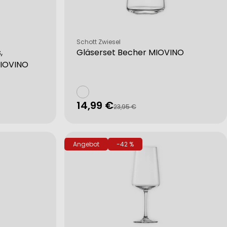
Verkäufer:
Schott Zwiesel
,
Gläserset Becher MIOVINO
MIOVINO
14,99 €
Verkaufspreis
Regulärer
23,95 €
Preis
Angebot
-42 %