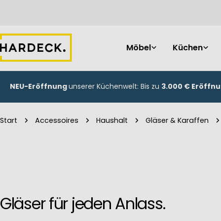
Zum
Inhalt
springen
Möbel
Küchen
NEU-Eröffnung
unserer Küchenwelt: Bis zu
3.000 € Eröffn
Start
Accessoires
Haushalt
Gläser & Karaffen
Gläser für jeden Anlass.