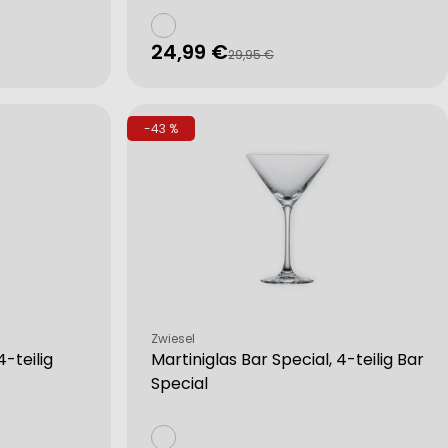
24,99 €
Verkaufspreis
Regulärer
29,95 €
Preis
-43 %
Verkäufer:
Zwiesel
-teilig
Martiniglas Bar Special, 4-teilig Bar
Special