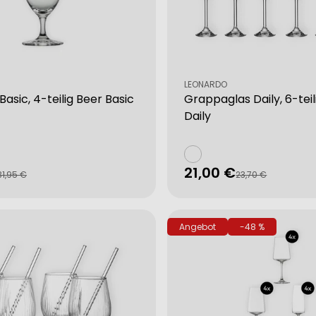
Verkäufer:
LEONARDO
Basic, 4-teilig Beer Basic
Grappaglas Daily, 6-teil
Daily
21,00 €
fspreis
rer
Verkaufspreis
Regulärer
31,95 €
23,70 €
Preis
Angebot
-48 %