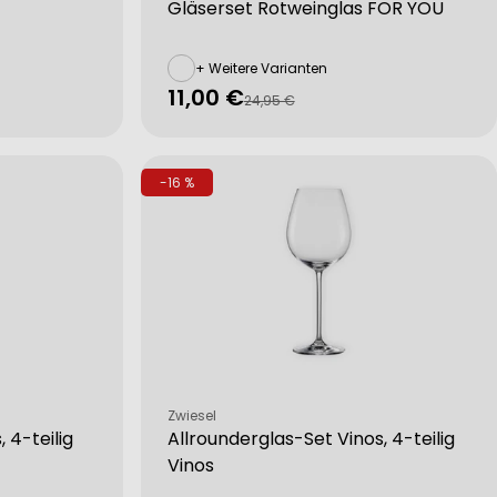
Gläserset Rotweinglas FOR YOU
+ Weitere Varianten
11,00 €
Verkaufspreis
Regulärer
24,95 €
Preis
-16 %
Verkäufer:
Zwiesel
 4-teilig
Allrounderglas-Set Vinos, 4-teilig
Vinos