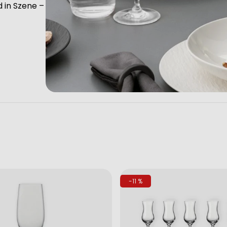
 in Szene –
-11 %