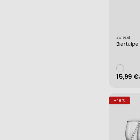
Verkäufer:
Zwiesel
Biertulpe 
15,99 €
Verkau
Regulä
Preis
-48 %