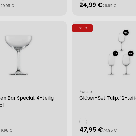
€
24,99 €
fspreis
rer
Verkaufspreis
Regulärer
29,95 €
29,95 €
Preis
-35 %
Verkäufer:
Zwiesel
en Bar Special, 4-teilig
Gläser-Set Tulip, 12-teili
al
47,95 €
fspreis
rer
Verkaufspreis
Regulärer
39,95 €
74,85 €