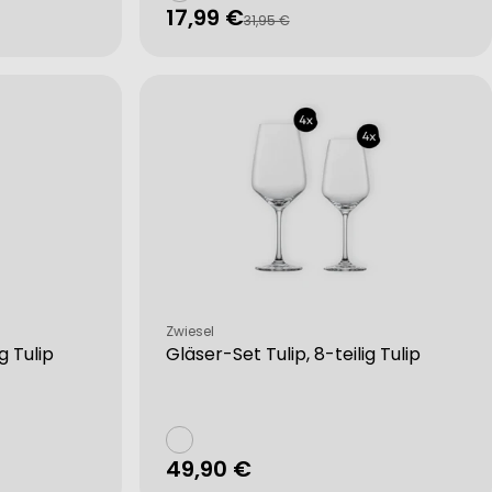
17,99 €
Verkaufspreis
Regulärer
31,95 €
Preis
Verkäufer:
Zwiesel
g Tulip
Gläser-Set Tulip, 8-teilig Tulip
Regulärer
49,90 €