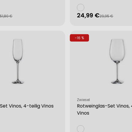
24,99 €
fspreis
rer
Verkaufspreis
Regulärer
51,80 €
29,95 €
Preis
-16 %
from different sources
Verkäufer:
Zwiesel
et Vinos, 4-teilig Vinos
Rotweinglas-Set Vinos, 4
Vinos