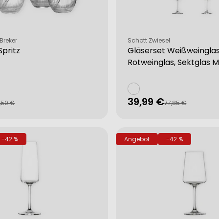
Verkäufer:
Breker
Schott Zwiesel
Spritz
Gläserset Weißweinglas
Rotweinglas, Sektglas 
39,99 €
fspreis
rer
Verkaufspreis
Regulärer
,50 €
77,85 €
Preis
-42 %
Angebot
-42 %