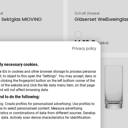
Verkäufer:
el
Schott Zwiesel
t Sektglas MIOVINO
Gläserset Weißweingla
14,99 €
fspreis
rer
Verkaufspreis
Regulärer
25,95 €
25,95 €
Preis
Privacy policy
-32 %
ctly necessary cookies.
e IDs in cookies and other browser storage to process personal
 to object to this open the "Settings". You may accept, deny or
licking the fingerprint button on the left bottom corner of the
er of the website and click the My data menu item, on that page
d will not affect browsing data.
d to do the following:
g. Create profiles for personalised advertising. Use profiles to
les to select personalised content. Measure advertising
tics or combinations of data from different sources. Develop
data. Actively scan device characteristics for identification.
Verkäufer:
el
Zwiesel