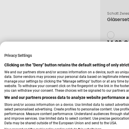
Verkäufer:
Schott Zwies
Gläserse
14,99 €
Verkau
Regulä
Preis
Privacy Settings
-37 %
Clicking on the "Deny" button retains the default setting of only stri
We and our partners store and/or access information on a device, such as uniqu
data. Some vendors may process your personal data based on legitimate interest,
manage your settings by clicking the "Manage settings" button or at any time by c
website. To withdraw your consent click on the fingerprint or the link in the foot
you can withdraw your consent. These choices will be signaled to our partners an
We and our partners process data to analyze website performance an
Store and/or access information on a device. Use limited data to select advertisin
select personalised advertising. Create profiles to personalise content. Use profi
performance. Measure content performance. Understand audiences through statis
and improve services. Use limited data to select content. Use precise geolocation 
Data may be shared outside of the European Union and send to the USA.
Verkäufer:
Schott Zwies