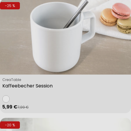
-25 %
Verkäufer:
CreaTable
Kaffeebecher Session
5,99 €
7,99 €
Verkaufspreis
Regulärer Preis
-20 %