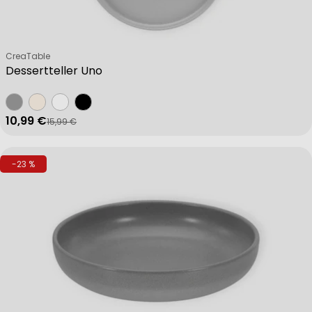
Verkäufer:
CreaTable
Dessertteller Uno
10,99 €
15,99 €
Verkaufspreis
Regulärer Preis
-23 %