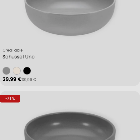
Verkäufer:
CreaTable
Schüssel Uno
29,99 €
39,99 €
Verkaufspreis
Regulärer Preis
-31 %