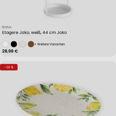
Verkäufer:
Boltze
Etagere Joko, weiß, 44 cm Joko
+ Weitere Varianten
Regulärer Preis
28,99 €
-29 %