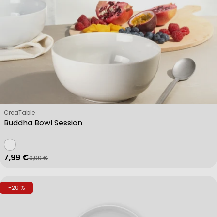
Verkäufer:
CreaTable
Buddha Bowl Session
7,99 €
9,99 €
Verkaufspreis
Regulärer Preis
-20 %