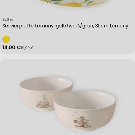
Verkäufer:
Boltze
Servierplatte Lemony, gelb/weiß/grün, 31 cm Lemony
14,00 €
19,99 €
Verkaufspreis
Regulärer Preis