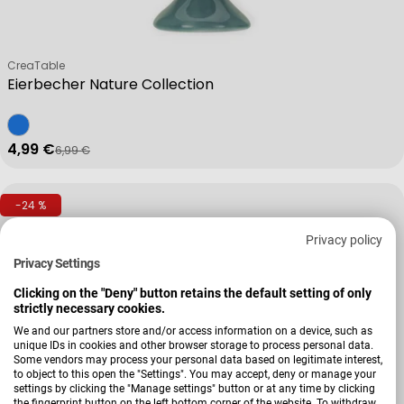
Verkäufer:
CreaTable
Eierbecher Nature Collection
4,99 €
6,99 €
Verkaufspreis
Regulärer Preis
-24 %
Privacy policy
Privacy Settings
Clicking on the "Deny" button retains the default setting of only
strictly necessary cookies.
We and our partners store and/or access information on a device, such as
unique IDs in cookies and other browser storage to process personal data.
Some vendors may process your personal data based on legitimate interest,
to object to this open the "Settings". You may accept, deny or manage your
settings by clicking the "Manage settings" button or at any time by clicking
the fingerprint button on the left bottom corner of the website. To withdraw