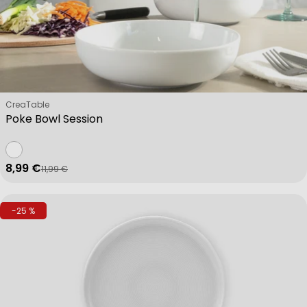
Verkäufer:
CreaTable
Poke Bowl Session
8,99 €
11,99 €
Verkaufspreis
Regulärer Preis
-25 %