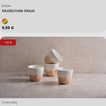
Verkäufer:
Boltze
Müslischale Mausi
Regulärer Preis
9,99 €
-33 %
Verkäufer:
CreaTable