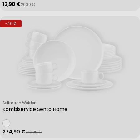
12,90 €
20,30 €
Verkaufspreis
Regulärer Preis
-46 %
Verkäufer:
Seltmann Weiden
Kombiservice Sento Home
274,90 €
516,00 €
Verkaufspreis
Regulärer Preis