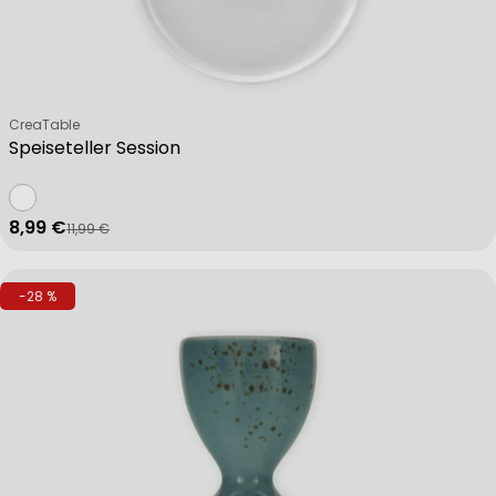
Verkäufer:
CreaTable
Speiseteller Session
8,99 €
11,99 €
Verkaufspreis
Regulärer Preis
-28 %