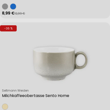
8,99 €
12,99 €
Verkaufspreis
Regulärer Preis
-36 %
Verkäufer:
Seltmann Weiden
Milchkaffeeobertasse Sento Home