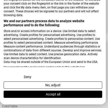
your consent click on the fingerprint or the link in the footer of the website
Verkäufer:
and click the My data menu item, on that page you can withdraw your
CreaTable
consent. These choices will be signaled to our partners and will not affect
Schüssel Nature Collection
browsing data.
We and our partners process data to analyze website
performance and to do the following:
21,99 €
28,99 €
Verkaufspreis
Regulärer Preis
Store and/or access information on a device. Use limited data to select
advertising. Create profiles for personalised advertising. Use profiles to
select personalised advertising. Create profiles to personalise content. Use
profiles to select personalised content. Measure advertising performance.
-37 %
Measure content performance. Understand audiences through statistics or
combinations of data from different sources. Develop and improve services.
Use limited data to select content. Use precise geolocation data. Actively
scan device characteristics for identification.
Data may be shared outside of the European Union and send to the USA.
Your consent and the cookie policy applies solely to this website/app.
View Partner List (2 IAB Vendors)
Deny
No, adjust
We use your data for the following purposes:
IAB processing purposes:
Accept all
Store and/or access information on a device
Verkäufer:
CreaTable