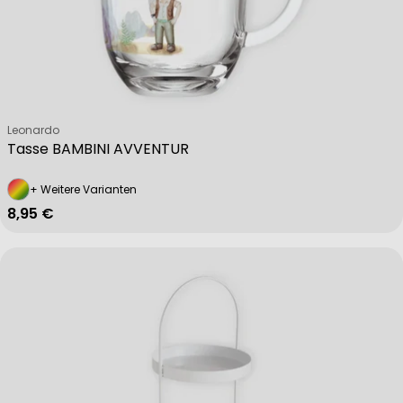
Verkäufer:
Leonardo
Tasse BAMBINI AVVENTUR
+ Weitere Varianten
Regulärer Preis
8,95 €