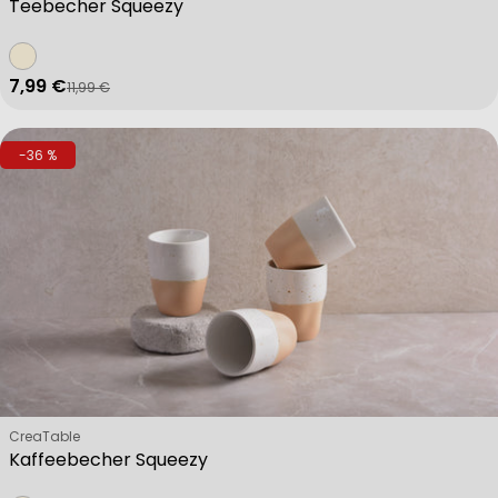
Teebecher Squeezy
7,99 €
11,99 €
Verkaufspreis
Regulärer Preis
-36 %
Verkäufer:
CreaTable
Kaffeebecher Squeezy