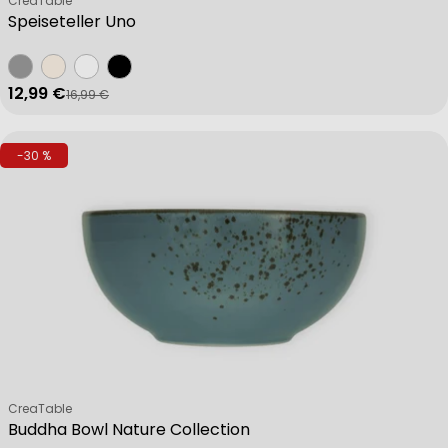
CreaTable
Speiseteller Uno
12,99 €
16,99 €
Verkaufspreis
Regulärer Preis
-30 %
Verkäufer:
CreaTable
Buddha Bowl Nature Collection