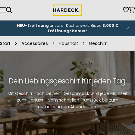
Zum
Inhalt
Wun
W
springen
NEU-Eröffnung
unserer Küchenwelt: Bis zu
3.000 €
Eröffnungsbonus
*
Start
Accessoires
Haushalt
Geschirr
Dein Lieblingsgeschirr für jeden Tag.
Mit Geschirr nach Deinem Geschmack wird jede Mahlzeit
zum Genuss – vom schnellen Frühstück bis zum
gemeinsamen Abendessen.