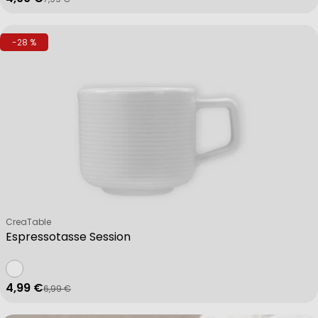
Verkaufspreis
Regulärer Preis
-28 %
Verkäufer:
CreaTable
Espressotasse Session
4,99 €
6,99 €
Verkaufspreis
Regulärer Preis