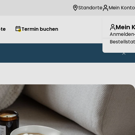
Standorte
Mein Konto
Mein 
te
Termin buchen
Wuns
W
Anmelden
Bestellsta