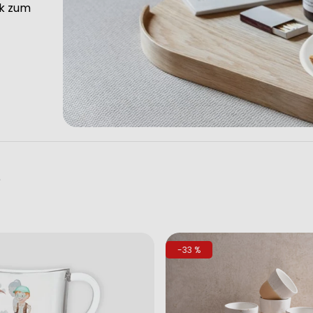
ck zum
e
-33 %