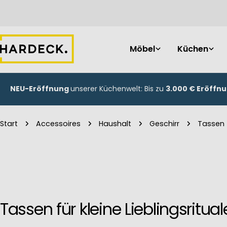
Zum
Inhalt
springen
Möbel
Küchen
NEU-Eröffnung
unserer Küchenwelt: Bis zu
3.000 € Eröffn
Start
Accessoires
Haushalt
Geschirr
Tassen
Tassen für kleine Lieblingsritual