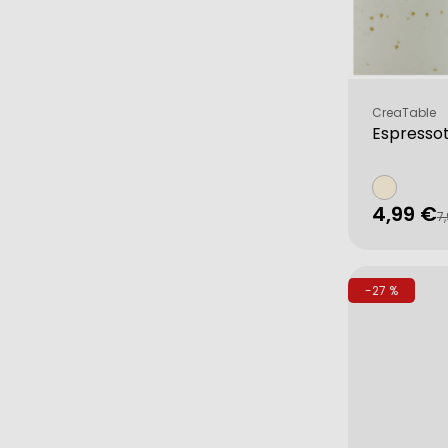
Verkäufer:
CreaTable
Espresso
4,99 €
Verkau
Regulä
7
Preis
-27 %