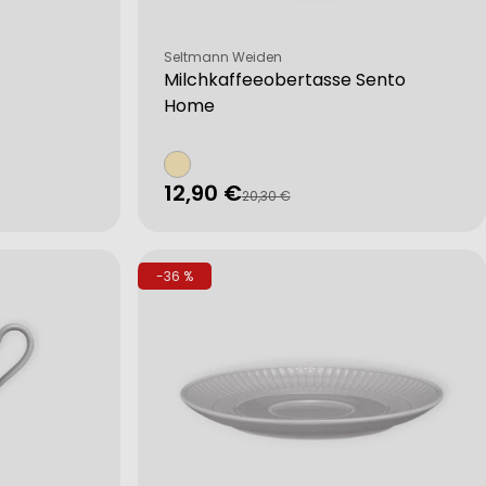
Verkäufer:
Seltmann Weiden
Milchkaffeeobertasse Sento
Home
12,90 €
Verkaufspreis
Regulärer
20,30 €
Preis
-36 %