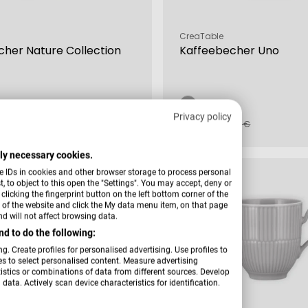
Verkäufer:
CreaTable
her Nature Collection
Kaffeebecher Uno
Privacy policy
5,99 €
fspreis
rer
Verkaufspreis
Regulärer
,99 €
8,99 €
Preis
ctly necessary cookies.
e IDs in cookies and other browser storage to process personal
-36 %
 to object to this open the "Settings". You may accept, deny or
licking the fingerprint button on the left bottom corner of the
er of the website and click the My data menu item, on that page
d will not affect browsing data.
d to do the following:
g. Create profiles for personalised advertising. Use profiles to
les to select personalised content. Measure advertising
tics or combinations of data from different sources. Develop
data. Actively scan device characteristics for identification.