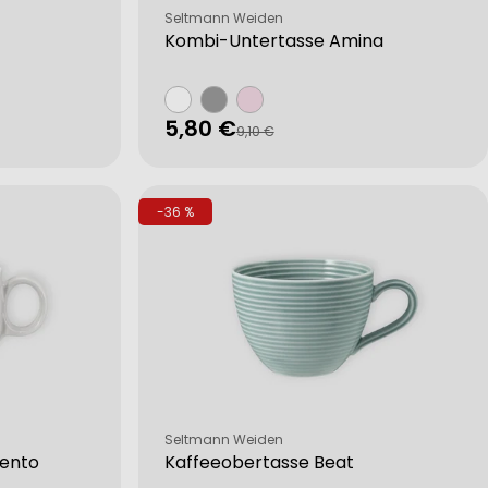
Verkäufer:
Seltmann Weiden
Kombi-Untertasse Amina
5,80 €
Verkaufspreis
Regulärer
9,10 €
Preis
-36 %
Verkäufer:
Seltmann Weiden
Sento
Kaffeeobertasse Beat