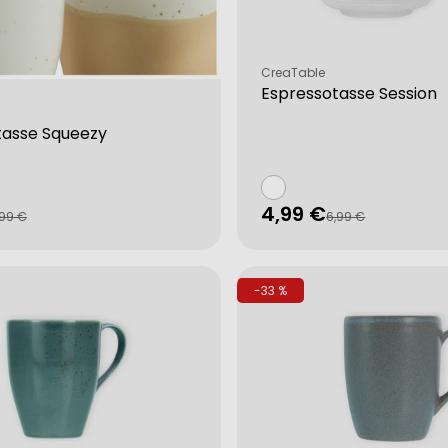
Verkäufer:
CreaTable
Espressotasse Session
tasse Squeezy
4,99 €
fspreis
rer
Verkaufspreis
Regulärer
,99 €
6,99 €
Preis
-33 %