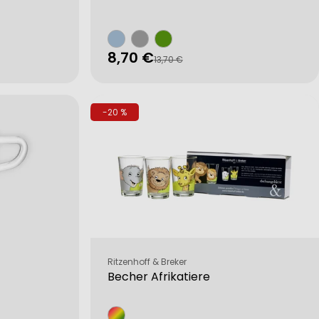
8,70 €
Verkaufspreis
Regulärer
13,70 €
Preis
-20 %
Verkäufer:
Ritzenhoff & Breker
Becher Afrikatiere