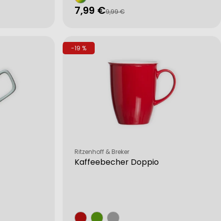
7,99 €
Verkaufspreis
Regulärer
9,99 €
Preis
-19 %
Verkäufer:
Ritzenhoff & Breker
Kaffeebecher Doppio