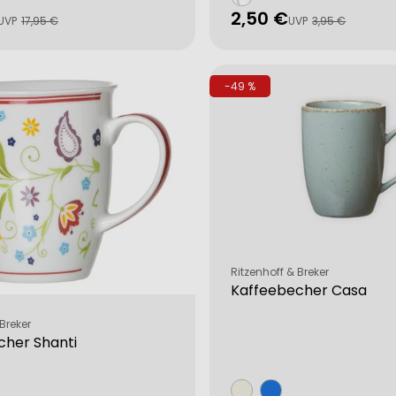
2,50 €
fspreis
rer
Verkaufspreis
Regulärer
UVP
17,95 €
UVP
3,95 €
Preis
-49 %
Verkäufer:
Ritzenhoff & Breker
Kaffeebecher Casa
Breker
cher Shanti