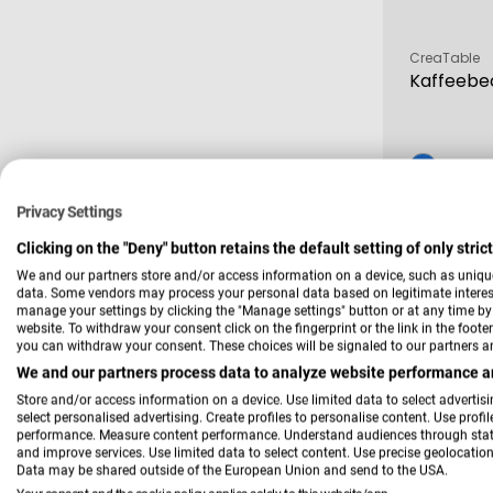
Verkäufer:
CreaTable
Kaffeebec
7,99 €
Verkau
Regulä
10
Privacy Settings
Preis
Clicking on the "Deny" button retains the default setting of only stri
We and our partners store and/or access information on a device, such as uniqu
-41 %
data. Some vendors may process your personal data based on legitimate interest,
manage your settings by clicking the "Manage settings" button or at any time by c
website. To withdraw your consent click on the fingerprint or the link in the foot
you can withdraw your consent. These choices will be signaled to our partners an
We and our partners process data to analyze website performance an
Store and/or access information on a device. Use limited data to select advertisin
select personalised advertising. Create profiles to personalise content. Use profi
performance. Measure content performance. Understand audiences through statis
and improve services. Use limited data to select content. Use precise geolocation 
Data may be shared outside of the European Union and send to the USA.