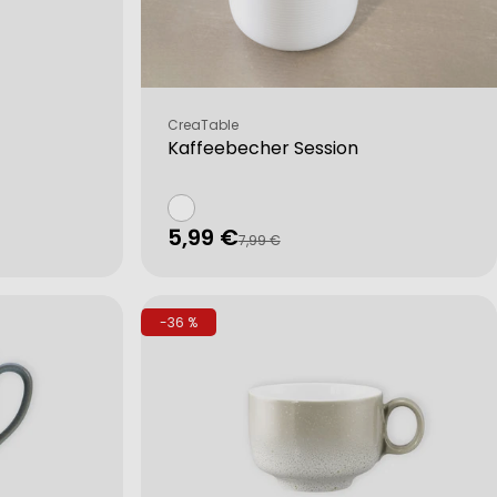
Verkäufer:
CreaTable
Kaffeebecher Session
5,99 €
Verkaufspreis
Regulärer
7,99 €
Preis
-36 %