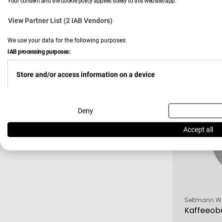
Your consent and the cookie policy applies solely to this website/app.
Verkäufer:
Seltmann W
Becher-S
View Partner List (2 IAB Vendors)
We use your data for the following purposes:
IAB processing purposes:
25,90 
Verkau
Regulä
Preis
Store and/or access information on a device
-36 %
Use limited data to select advertising
Deny
Accept all
Create profiles for personalised advertising
Use profiles to select personalised advertising
Verkäufer:
Seltmann W
Kaffeeob
Create profiles to personalise content