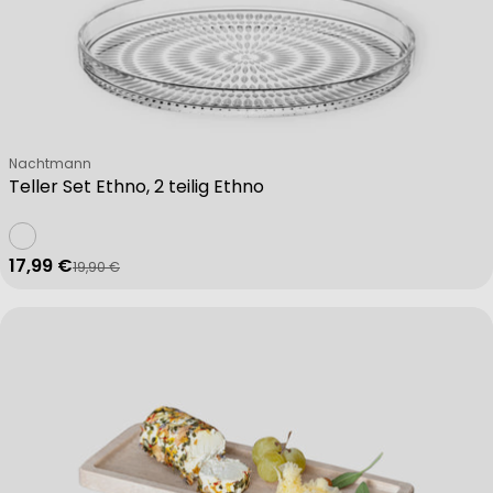
Non-IAB processing purposes:
Necessary
Verkäufer:
Nachtmann
Performance
Teller Set Ethno, 2 teilig Ethno
Functional
17,99 €
19,90 €
Verkaufspreis
Regulärer Preis
Advertising