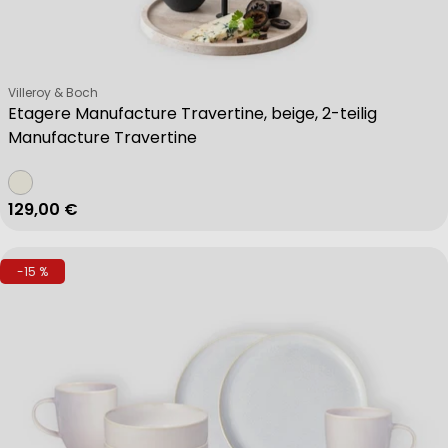
Verkäufer:
Villeroy & Boch
Etagere Manufacture Travertine, beige, 2-teilig
Manufacture Travertine
Regulärer Preis
129,00 €
-15 %