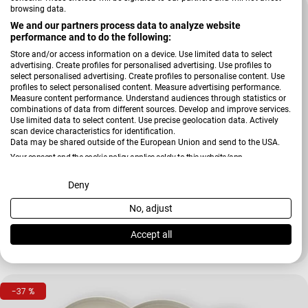
browsing data.
-38 %
We and our partners process data to analyze website
performance and to do the following:
Store and/or access information on a device. Use limited data to select
advertising. Create profiles for personalised advertising. Use profiles to
select personalised advertising. Create profiles to personalise content. Use
profiles to select personalised content. Measure advertising performance.
Measure content performance. Understand audiences through statistics or
combinations of data from different sources. Develop and improve services.
Use limited data to select content. Use precise geolocation data. Actively
scan device characteristics for identification.
Data may be shared outside of the European Union and send to the USA.
Your consent and the cookie policy applies solely to this website/app.
Verkäufer:
Seltmann Weiden
View Partner List (2 IAB Vendors)
Deny
Tafelservice Sento Home
No, adjust
We use your data for the following purposes:
IAB processing purposes:
Accept all
219,90 €
358,50 €
Verkaufspreis
Regulärer Preis
Store and/or access information on a device
-37 %
Use limited data to select advertising