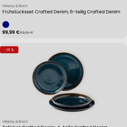
Verkäufer:
Villeroy & Boch
Frühstücksset Crafted Denim, 6-teilig Crafted Denim
99,99 €
119,00 €
Verkaufspreis
Regulärer Preis
-15 %
Verkäufer:
Villeroy & Boch