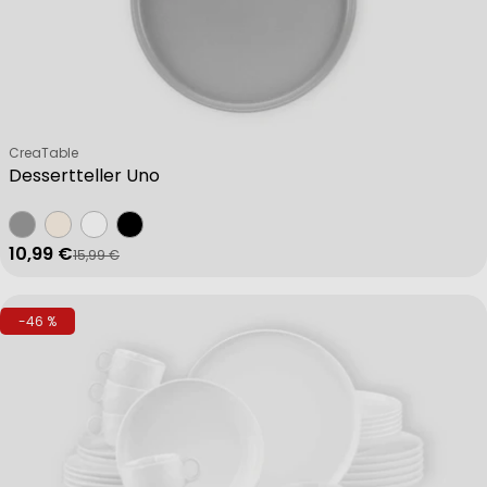
Verkäufer:
CreaTable
Dessertteller Uno
10,99 €
15,99 €
Verkaufspreis
Regulärer Preis
-46 %