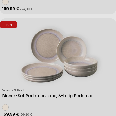
199,99 €
274,80 €
Verkaufspreis
Regulärer Preis
-19 %
Verkäufer:
Villeroy & Boch
Dinner-Set Perlemor, sand, 8-teilig Perlemor
159,99 €
199,20 €
Verkaufspreis
Regulärer Preis