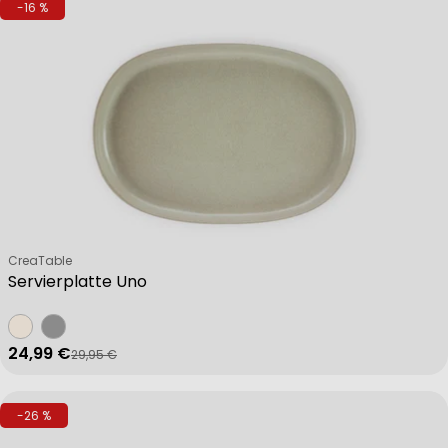
-16 %
Verkäufer:
CreaTable
Servierplatte Uno
24,99 €
29,95 €
Verkaufspreis
Regulärer Preis
-26 %