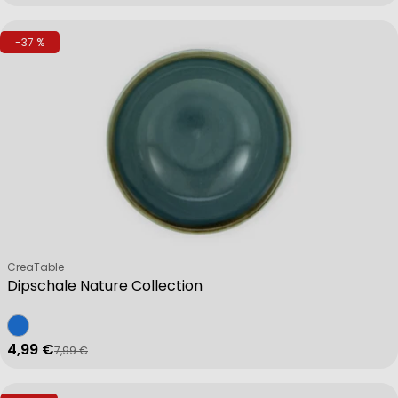
-37 %
Verkäufer:
CreaTable
Dipschale Nature Collection
4,99 €
7,99 €
Verkaufspreis
Regulärer Preis