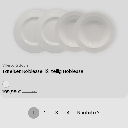
Verkäufer:
Villeroy & Boch
Tafelset Noblesse, 12-teilig Noblesse
199,99 €
322,80 €
Verkaufspreis
Regulärer Preis
1
2
3
4
Nächste