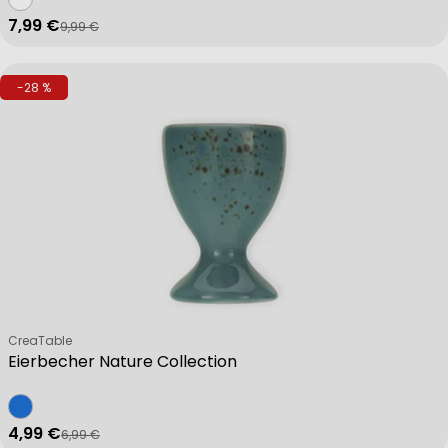
7,99 €
9,99 €
Verkaufspreis
Regulärer Preis
-28 %
Verkäufer:
CreaTable
Eierbecher Nature Collection
4,99 €
6,99 €
Verkaufspreis
Regulärer Preis