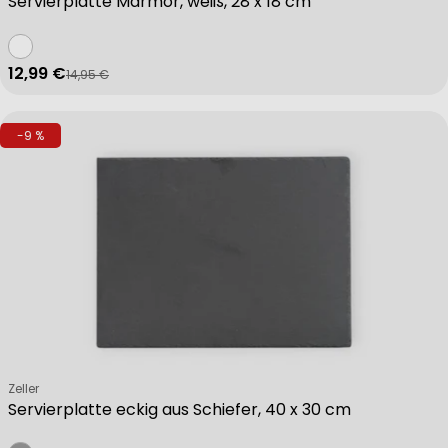
Servierplatte Marmor, weiß, 28 x 18 cm
12,99 €
14,95 €
Verkaufspreis
Regulärer Preis
-9 %
Verkäufer:
Zeller
Servierplatte eckig aus Schiefer, 40 x 30 cm