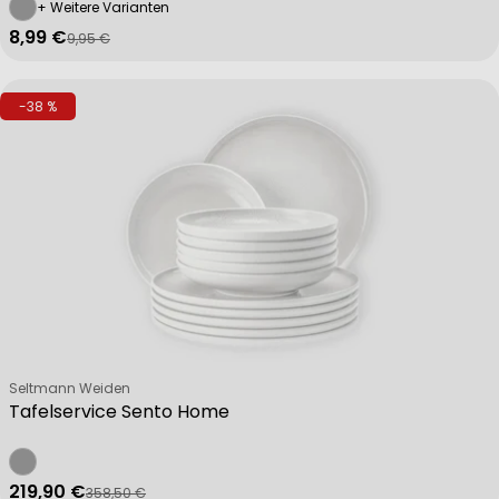
+ Weitere Varianten
8,99 €
9,95 €
Verkaufspreis
Regulärer Preis
-38 %
Verkäufer:
Seltmann Weiden
Tafelservice Sento Home
219,90 €
358,50 €
Verkaufspreis
Regulärer Preis