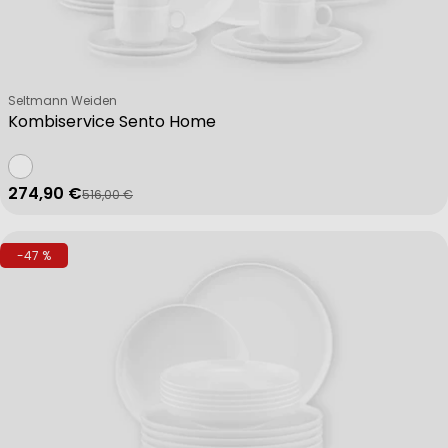
Verkäufer:
Seltmann Weiden
Kombiservice Sento Home
274,90 €
516,00 €
Verkaufspreis
Regulärer Preis
-47 %