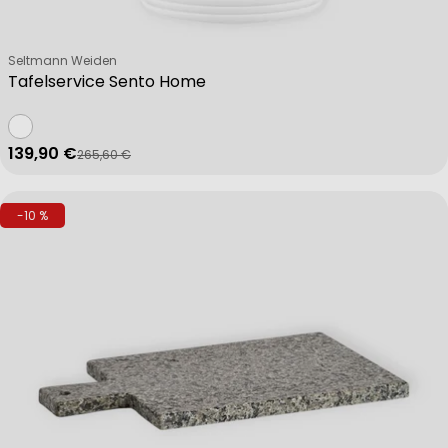
Verkäufer:
Seltmann Weiden
Tafelservice Sento Home
139,90 €
265,60 €
Verkaufspreis
Regulärer Preis
-10 %