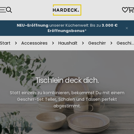
Zum
Inhalt
Wun
W
springen
NEU-Eröffnung
unserer Küchenwelt: Bis zu
3.000 €
Eröffnungsbonus
*
Start
Accessoires
Haushalt
Geschirr
Geschirr-Sets
Tischlein deck dich.
Statt einzeln zu kombinieren, bekommst Du mit einem
Geschirr-Set Teller, Schalen und Tassen perfekt
abgestimmt.