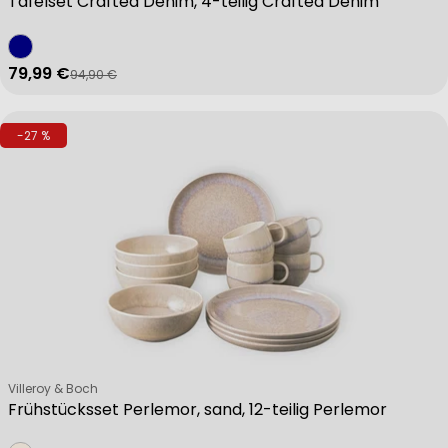
Tafelset Crafted Denim, 4-teilig Crafted Denim
79,99 €
94,90 €
Verkaufspreis
Regulärer Preis
-27 %
Verkäufer:
Villeroy & Boch
Frühstücksset Perlemor, sand, 12-teilig Perlemor