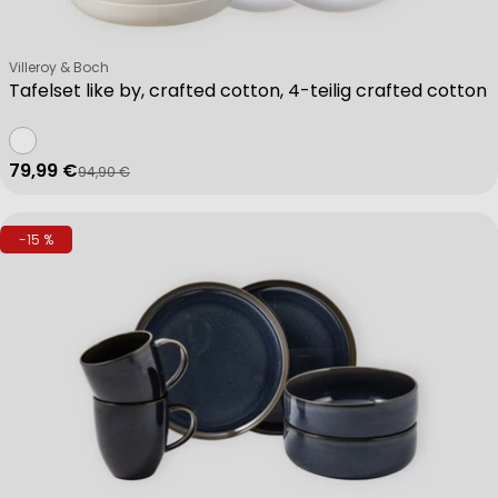
Verkäufer:
Villeroy & Boch
Tafelset like by, crafted cotton, 4-teilig crafted cotton
79,99 €
94,90 €
Verkaufspreis
Regulärer Preis
-15 %