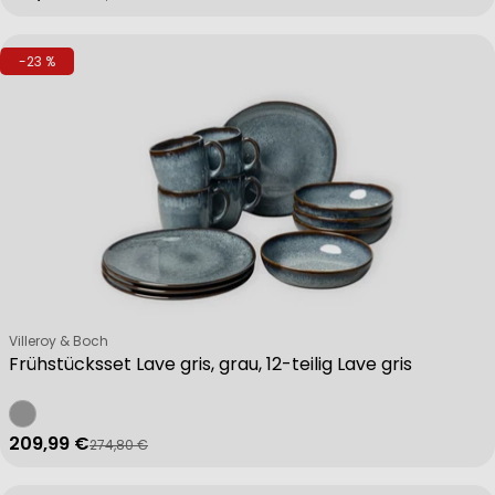
-23 %
Verkäufer:
Villeroy & Boch
Frühstücksset Lave gris, grau, 12-teilig Lave gris
209,99 €
274,80 €
Verkaufspreis
Regulärer Preis