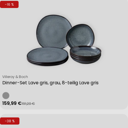
-16 %
Verkäufer:
Villeroy & Boch
Dinner-Set Lave gris, grau, 8-teilig Lave gris
159,99 €
191,20 €
Verkaufspreis
Regulärer Preis
-38 %