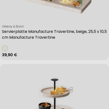
Verkäufer:
Villeroy & Boch
Servierplatte Manufacture Travertine, beige, 25,5 x 10,5
cm Manufacture Travertine
Regulärer Preis
39,90 €