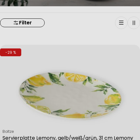
Filter
-29 %
Verkäufer:
Boltze
Servierplatte Lemony, gelb/weiß/grün, 31 cm Lemony