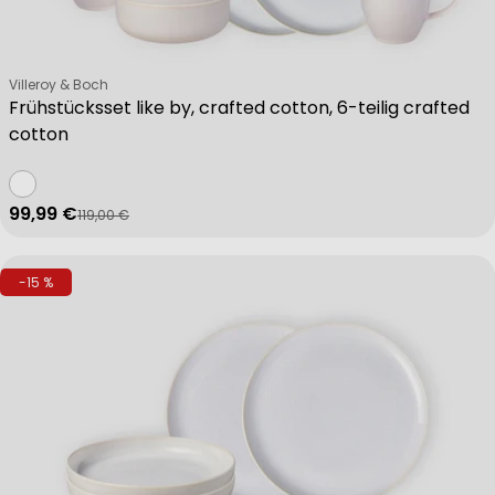
Verkäufer:
Villeroy & Boch
Frühstücksset like by, crafted cotton, 6-teilig crafted
cotton
99,99 €
119,00 €
Verkaufspreis
Regulärer Preis
-15 %