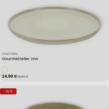
Verkäufer:
CreaTable
Gourmetteller Uno
24,99 €
33,99 €
Verkaufspreis
Regulärer Preis
-20 %