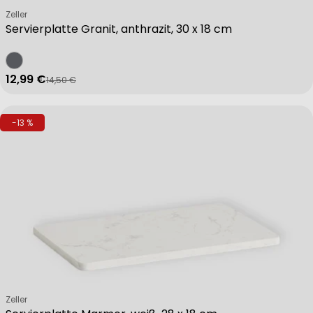
Verkäufer:
Zeller
Servierplatte Granit, anthrazit, 30 x 18 cm
12,99 €
14,50 €
Verkaufspreis
Regulärer Preis
-13 %
Verkäufer:
Zeller