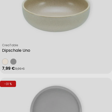
Verkäufer:
CreaTable
Dipschale Uno
7,99 €
9,99 €
Verkaufspreis
Regulärer Preis
-31 %