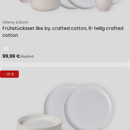
Verkäufer:
Villeroy & Boch
Frühstücksset like by, crafted cotton, 6-teilig crafted
cotton
99,99 €
119,00 €
Verkaufspreis
Regulärer Preis
-15 %