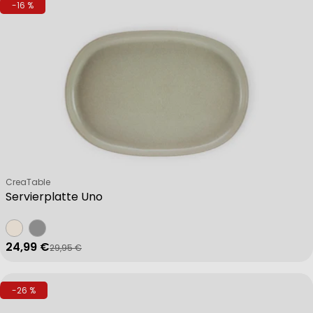
-16 %
Verkäufer:
CreaTable
Servierplatte Uno
24,99 €
29,95 €
Verkaufspreis
Regulärer Preis
-26 %