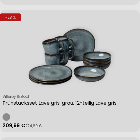
-23 %
Verkäufer:
Villeroy & Boch
Frühstücksset Lave gris, grau, 12-teilig Lave gris
209,99 €
274,80 €
Verkaufspreis
Regulärer Preis