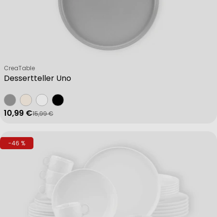
Verkäufer:
CreaTable
Dessertteller Uno
10,99 €
15,99 €
Verkaufspreis
Regulärer Preis
-46 %