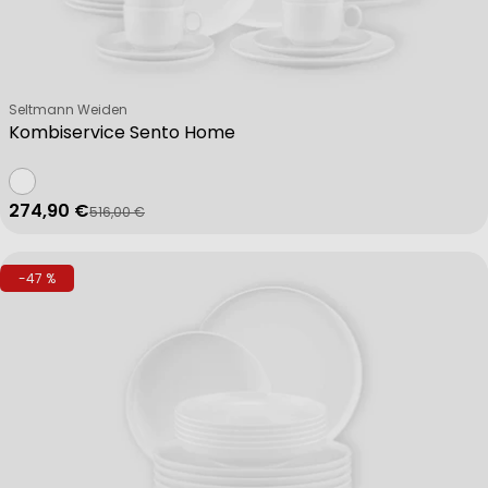
Verkäufer:
Seltmann Weiden
Kombiservice Sento Home
274,90 €
516,00 €
Verkaufspreis
Regulärer Preis
-47 %