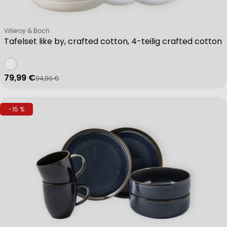
Verkäufer:
Villeroy & Boch
Tafelset like by, crafted cotton, 4-teilig crafted cotton
79,99 €
94,90 €
Verkaufspreis
Regulärer Preis
-15 %