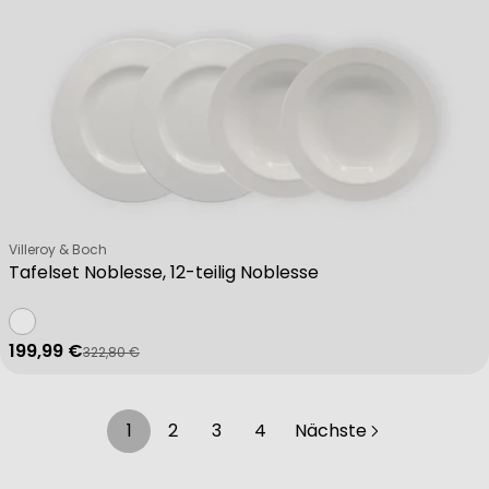
Verkäufer:
Villeroy & Boch
Tafelset Noblesse, 12-teilig Noblesse
199,99 €
322,80 €
Verkaufspreis
Regulärer Preis
1
2
3
4
Nächste