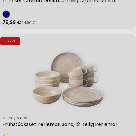
Tafelset Crafted Denim, 4-teilig Crafted Denim
79,99 €
94,90 €
Verkaufspreis
Regulärer Preis
-27 %
Verkäufer:
Villeroy & Boch
Frühstücksset Perlemor, sand, 12-teilig Perlemor