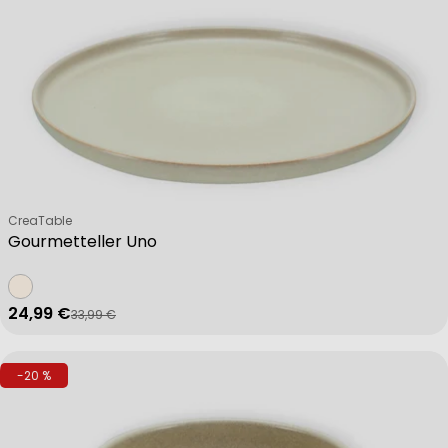
Verkäufer:
CreaTable
Gourmetteller Uno
24,99 €
33,99 €
Verkaufspreis
Regulärer Preis
-20 %