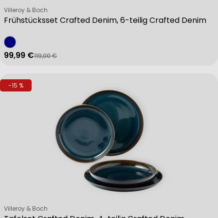
Verkäufer:
Villeroy & Boch
Frühstücksset Crafted Denim, 6-teilig Crafted Denim
99,99 €
119,00 €
Verkaufspreis
Regulärer Preis
-15 %
Verkäufer:
Villeroy & Boch