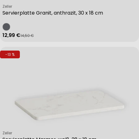
Verkäufer:
Zeller
Servierplatte Granit, anthrazit, 30 x 18 cm
12,99 €
14,50 €
Verkaufspreis
Regulärer Preis
-13 %
Verkäufer:
Zeller