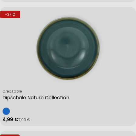
-37 %
Verkäufer:
CreaTable
Dipschale Nature Collection
4,99 €
7,99 €
Verkaufspreis
Regulärer Preis