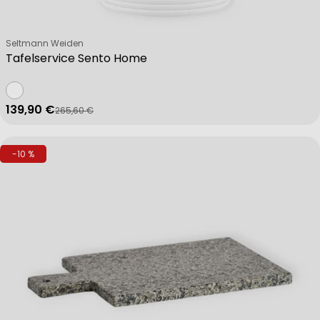
Verkäufer:
Seltmann Weiden
Tafelservice Sento Home
139,90 €
265,60 €
Verkaufspreis
Regulärer Preis
-10 %