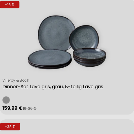
-16 %
Verkäufer:
Villeroy & Boch
Dinner-Set Lave gris, grau, 8-teilig Lave gris
159,99 €
191,20 €
Verkaufspreis
Regulärer Preis
-38 %