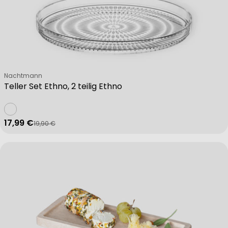
Non-IAB processing purposes:
Necessary
Verkäufer:
Nachtmann
Performance
Teller Set Ethno, 2 teilig Ethno
Functional
17,99 €
19,90 €
Verkaufspreis
Regulärer Preis
Advertising