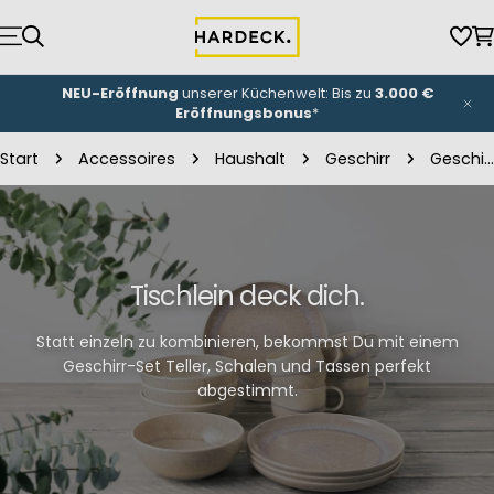
Zum
Inhalt
Wun
W
springen
NEU-Eröffnung
unserer Küchenwelt: Bis zu
3.000 €
Eröffnungsbonus
*
Start
Accessoires
Haushalt
Geschirr
Geschirr-Sets
Tischlein deck dich.
Statt einzeln zu kombinieren, bekommst Du mit einem
Geschirr-Set Teller, Schalen und Tassen perfekt
abgestimmt.