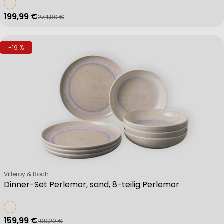
199,99 €
274,80 €
Verkaufspreis
Regulärer Preis
-19 %
Verkäufer:
Villeroy & Boch
Dinner-Set Perlemor, sand, 8-teilig Perlemor
159,99 €
199,20 €
Verkaufspreis
Regulärer Preis