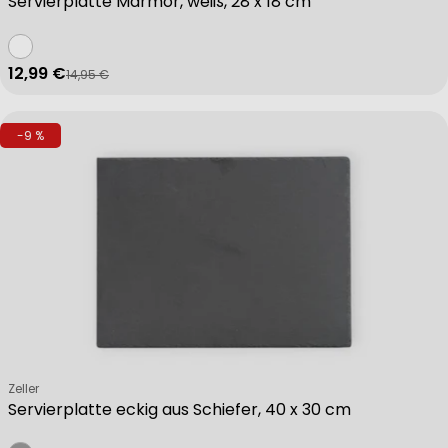
Servierplatte Marmor, weiß, 28 x 18 cm
12,99 €
14,95 €
Verkaufspreis
Regulärer Preis
-9 %
Verkäufer:
Zeller
Servierplatte eckig aus Schiefer, 40 x 30 cm