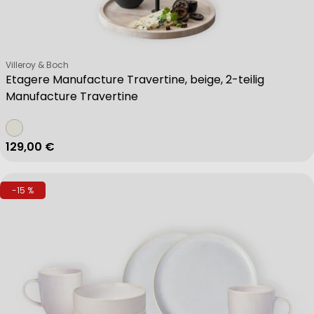
Verkäufer:
Villeroy & Boch
Etagere Manufacture Travertine, beige, 2-teilig
Manufacture Travertine
Regulärer Preis
129,00 €
-15 %