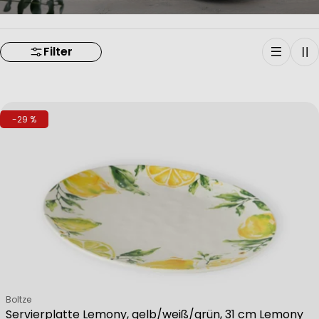
Filter
-29 %
Verkäufer:
Boltze
Servierplatte Lemony, gelb/weiß/grün, 31 cm Lemony