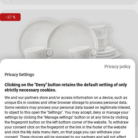
-37 %
Privacy policy
Privacy Settings
Clicking on the "Deny" button retains the default setting of only
strictly necessary cookies.
Verkäufer:
Seltmann Weiden
We and our partners store and/or access information on a device, such as
Kaffeeservice Sento Home
unique IDs in cookies and other browser storage to process personal data.
Some vendors may process your personal data based on legitimate interest,
to object to this open the "Settings". You may accept, deny or manage your
settings by clicking the "Manage settings" button or at any time by clicking
the fingerprint button on the left bottom corner of the website. To withdraw
209,90 €
338,10 €
Verkaufspreis
Regulärer Preis
your consent click on the fingerprint or the link in the footer of the website
and click the My data menu item, on that page you can withdraw your
consent. These choices will be signaled to our partners and will not affect