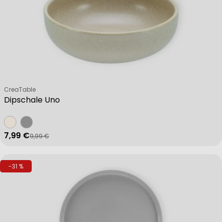
Verkäufer:
CreaTable
Dipschale Uno
7,99 €
9,99 €
Verkaufspreis
Regulärer Preis
-31 %