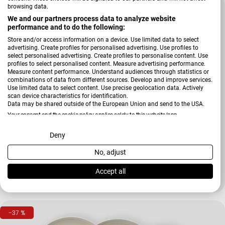
browsing data.
-38 %
We and our partners process data to analyze website
performance and to do the following:
Store and/or access information on a device. Use limited data to select
advertising. Create profiles for personalised advertising. Use profiles to
select personalised advertising. Create profiles to personalise content. Use
profiles to select personalised content. Measure advertising performance.
Measure content performance. Understand audiences through statistics or
combinations of data from different sources. Develop and improve services.
Use limited data to select content. Use precise geolocation data. Actively
scan device characteristics for identification.
Data may be shared outside of the European Union and send to the USA.
Your consent and the cookie policy applies solely to this website/app.
Verkäufer:
Seltmann Weiden
View Partner List (2 IAB Vendors)
Deny
Tafelservice Sento Home
No, adjust
We use your data for the following purposes:
IAB processing purposes:
Accept all
219,90 €
358,50 €
Verkaufspreis
Regulärer Preis
Store and/or access information on a device
-37 %
Use limited data to select advertising