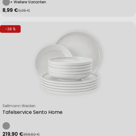
+ Weitere Varianten
8,99 €
9,95 €
Verkaufspreis
Regulärer Preis
-38 %
Verkäufer:
Seltmann Weiden
Tafelservice Sento Home
219,90 €
358,50 €
Verkaufspreis
Regulärer Preis