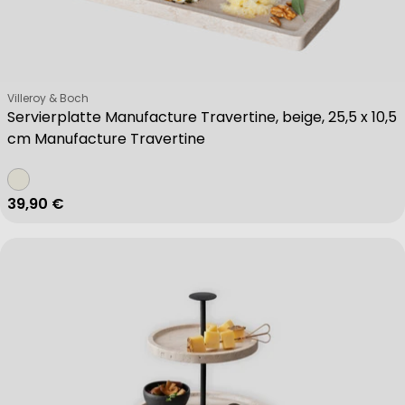
Verkäufer:
Villeroy & Boch
Servierplatte Manufacture Travertine, beige, 25,5 x 10,5
cm Manufacture Travertine
Regulärer Preis
39,90 €