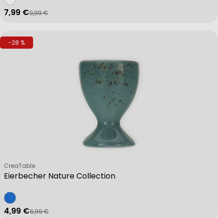
7,99 €
9,99 €
Verkaufspreis
Regulärer Preis
-28 %
Verkäufer:
CreaTable
Eierbecher Nature Collection
4,99 €
6,99 €
Verkaufspreis
Regulärer Preis