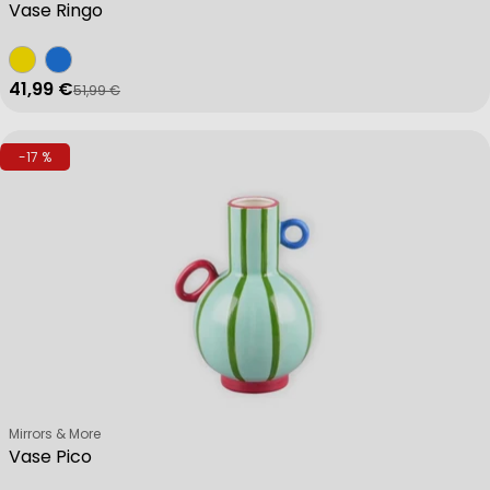
Vase Ringo
41,99 €
51,99 €
Verkaufspreis
Regulärer Preis
-17 %
Verkäufer:
Mirrors & More
Vase Pico