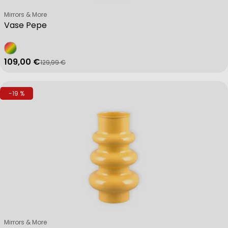
Verkäufer:
Mirrors & More
Vase Pepe
109,00 €
129,99 €
Verkaufspreis
Regulärer Preis
-19 %
Verkäufer:
Mirrors & More