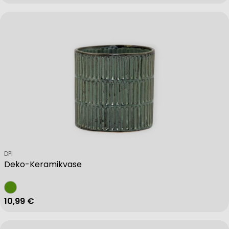
Verkäufer:
DPI
Deko-Keramikvase
Regulärer Preis
10,99 €