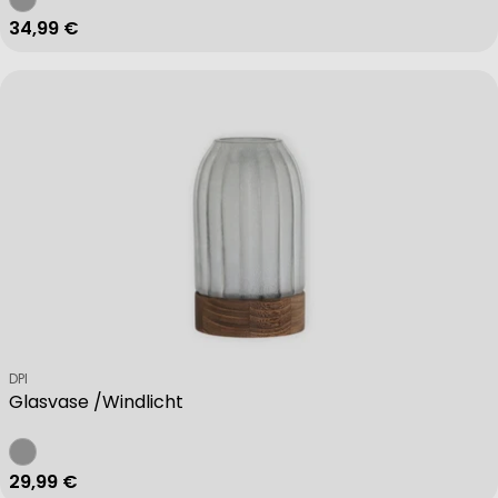
Regulärer Preis
34,99 €
Verkäufer:
DPI
Glasvase /Windlicht
Regulärer Preis
29,99 €