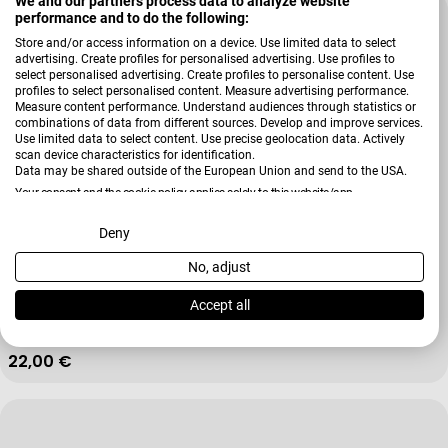
We and our partners process data to analyze website
performance and to do the following:
Store and/or access information on a device. Use limited data to select
advertising. Create profiles for personalised advertising. Use profiles to
select personalised advertising. Create profiles to personalise content. Use
profiles to select personalised content. Measure advertising performance.
Measure content performance. Understand audiences through statistics or
combinations of data from different sources. Develop and improve services.
Use limited data to select content. Use precise geolocation data. Actively
scan device characteristics for identification.
Data may be shared outside of the European Union and send to the USA.
Your consent and the cookie policy applies solely to this website/app.
View Partner List (2 IAB Vendors)
Deny
No, adjust
Verkäufer:
Kaheku
We use your data for the following purposes:
Vase Mono
IAB processing purposes:
Accept all
+ Weitere Varianten
Store and/or access information on a device
Regulärer Preis
22,00 €
Use limited data to select advertising