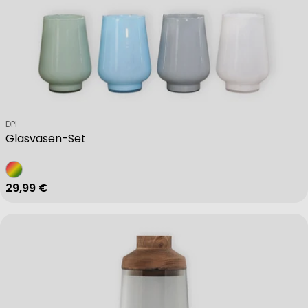
Verkäufer:
DPI
Glasvasen-Set
Regulärer Preis
29,99 €