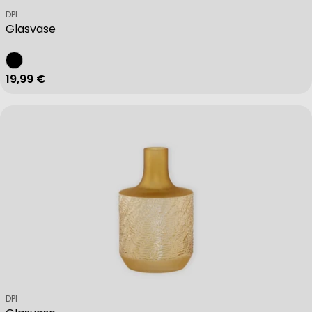
Verkäufer:
DPI
Glasvase
Regulärer Preis
19,99 €
Verkäufer:
DPI