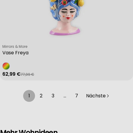
Verkäufer:
Mirrors & More
Vase Freya
62,99 €
77,99 €
Verkaufspreis
Regulärer Preis
1
2
3
…
7
Nächste
Mehr Wohnideen.