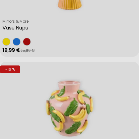
Verkäufer:
Mirrors & More
Vase Nupu
19,99 €
25,99 €
Verkaufspreis
Regulärer Preis
-16 %