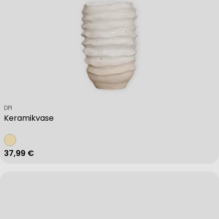
Verkäufer:
DPI
Keramikvase
Regulärer Preis
37,99 €