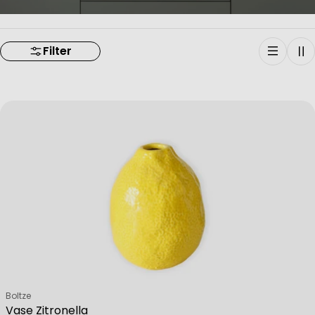
Filter
Verkäufer:
Boltze
Vase Zitronella