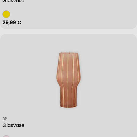
Glasvase
Regulärer Preis
29,99 €
Verkäufer:
DPI
Glasvase