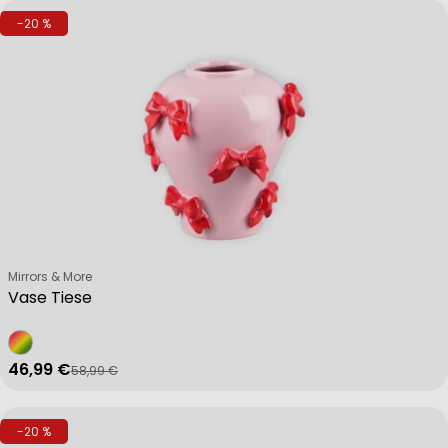
-20 %
Verkäufer:
Mirrors & More
Vase Tiese
46,99 €
58,99 €
Verkaufspreis
Regulärer Preis
-20 %