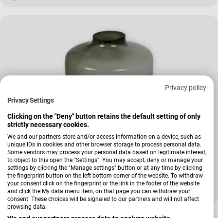
Privacy policy
Privacy Settings
Clicking on the "Deny" button retains the default setting of only
strictly necessary cookies.
We and our partners store and/or access information on a device, such as
unique IDs in cookies and other browser storage to process personal data.
Verkäufer:
Kaheku
Some vendors may process your personal data based on legitimate interest,
Vase Migno
to object to this open the "Settings". You may accept, deny or manage your
settings by clicking the "Manage settings" button or at any time by clicking
the fingerprint button on the left bottom corner of the website. To withdraw
+ Weitere Varianten
your consent click on the fingerprint or the link in the footer of the website
and click the My data menu item, on that page you can withdraw your
Regulärer Preis
22,99 €
consent. These choices will be signaled to our partners and will not affect
browsing data.