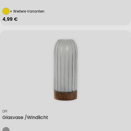
+ Weitere Varianten
Regulärer Preis
4,99 €
Verkäufer:
DPI
Glasvase /Windlicht