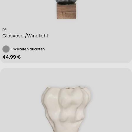
Verkäufer:
DPI
Glasvase /Windlicht
+ Weitere Varianten
Regulärer Preis
44,99 €