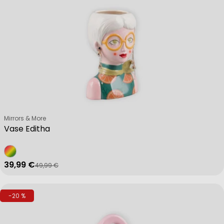
Verkäufer:
Mirrors & More
Vase Editha
39,99 €
49,99 €
Verkaufspreis
Regulärer Preis
-20 %