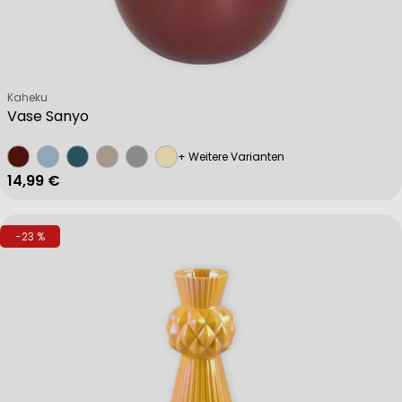
Verkäufer:
Kaheku
Vase Sanyo
+ Weitere Varianten
Regulärer Preis
14,99 €
-23 %