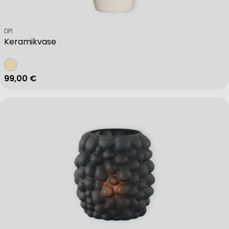
Verkäufer:
DPI
Keramikvase
Regulärer Preis
99,00 €