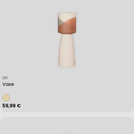
Verkäufer:
DPI
Vase
Regulärer Preis
59,99 €