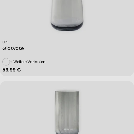
Verkäufer:
DPI
Glasvase
+ Weitere Varianten
Regulärer Preis
59,99 €