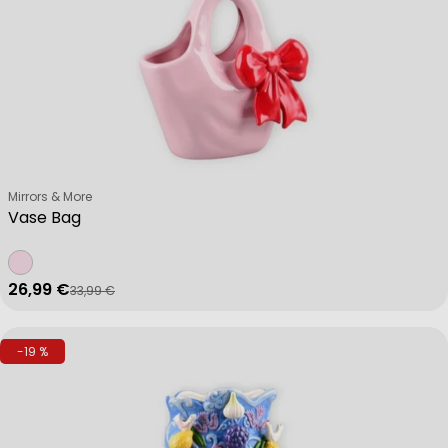
Verkäufer:
Mirrors & More
Vase Bag
26,99 €
33,99 €
Verkaufspreis
Regulärer Preis
-19 %