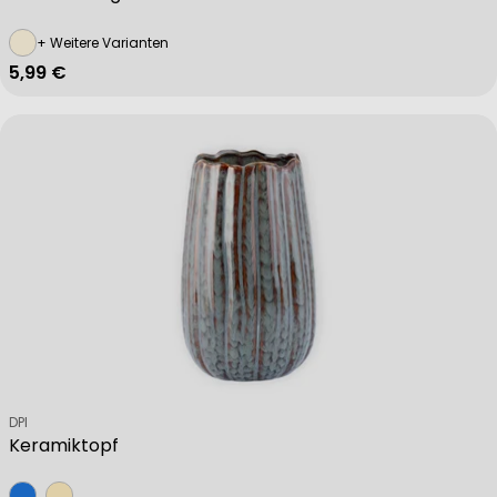
Use limited data to select advertising
+ Weitere Varianten
Regulärer Preis
5,99 €
Create profiles for personalised advertising
Use profiles to select personalised advertising
Create profiles to personalise content
Use profiles to select personalised content
Measure advertising performance
Verkäufer:
DPI
Keramiktopf
Measure content performance