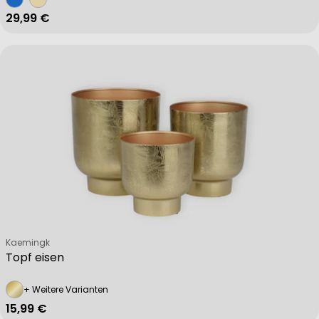
Regulärer Preis
29,99 €
Understand audiences through statistics or combinations of data 
Develop and improve services
Use limited data to select content
IAB Special Features:
Verkäufer:
Use precise geolocation data
Kaemingk
Topf eisen
+ Weitere Varianten
Identify devices based on information actively requested
Regulärer Preis
15,99 €