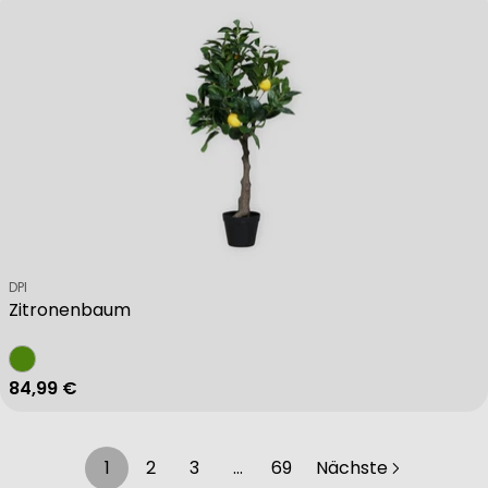
Verkäufer:
DPI
Zitronenbaum
Regulärer Preis
84,99 €
1
2
3
…
69
Nächste