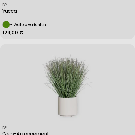
Verkäufer:
DPI
Yucca
+ Weitere Varianten
Regulärer Preis
129,00 €
Verkäufer:
DPI
Gras-Arrangement