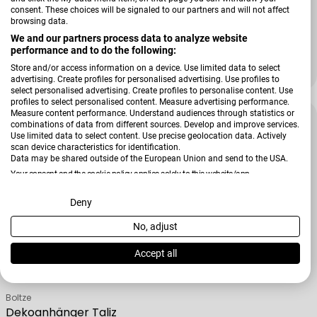
Verkäufer:
Boltze
consent. These choices will be signaled to our partners and will not affect
Dekoanhänger Annabella
browsing data.
We and our partners process data to analyze website
performance and to do the following:
+ Weitere Varianten
Store and/or access information on a device. Use limited data to select
Regulärer Preis
12,99 €
advertising. Create profiles for personalised advertising. Use profiles to
select personalised advertising. Create profiles to personalise content. Use
profiles to select personalised content. Measure advertising performance.
Measure content performance. Understand audiences through statistics or
combinations of data from different sources. Develop and improve services.
Use limited data to select content. Use precise geolocation data. Actively
scan device characteristics for identification.
Data may be shared outside of the European Union and send to the USA.
Your consent and the cookie policy applies solely to this website/app.
View Partner List (2 IAB Vendors)
Deny
No, adjust
We use your data for the following purposes:
IAB processing purposes:
Accept all
Store and/or access information on a device
Verkäufer:
Boltze
Dekoanhänger Taliz