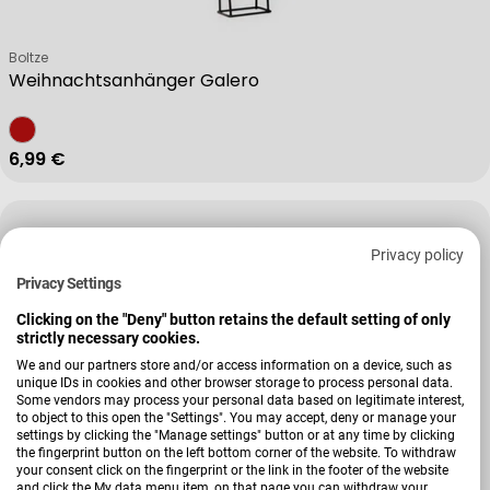
Verkäufer:
Boltze
Weihnachtsanhänger Galero
Regulärer Preis
6,99 €
Privacy policy
Privacy Settings
Clicking on the "Deny" button retains the default setting of only
strictly necessary cookies.
We and our partners store and/or access information on a device, such as
unique IDs in cookies and other browser storage to process personal data.
Some vendors may process your personal data based on legitimate interest,
to object to this open the "Settings". You may accept, deny or manage your
settings by clicking the "Manage settings" button or at any time by clicking
the fingerprint button on the left bottom corner of the website. To withdraw
your consent click on the fingerprint or the link in the footer of the website
and click the My data menu item, on that page you can withdraw your