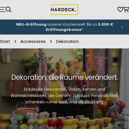
Zum
Inhalt
Wun
W
springen
NEU-Eröffnung
unserer Küchenwelt: Bis zu
3.000 €
Eröffnungsbonus
*
Start
Accessoires
Dekoration
Dekoration, die Räume verändert.
Entdecke Dekoartikel, Vasen, Kerzen und
Wohnaccessoires, die Deinem Zuhause Persönlichkeit
schenken – mal leise, mal als Blickfang.