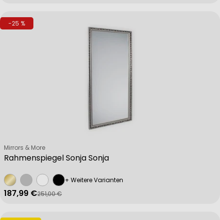
-25 %
Non-IAB processing purposes:
Necessary
Performance
Functional
Verkäufer:
Mirrors & More
Advertising
Rahmenspiegel Sonja Sonja
+ Weitere Varianten
187,99 €
251,00 €
Verkaufspreis
Regulärer Preis