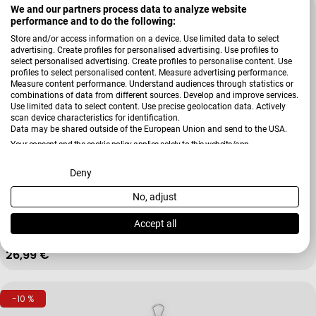
We and our partners process data to analyze website
performance and to do the following:
Store and/or access information on a device. Use limited data to select
advertising. Create profiles for personalised advertising. Use profiles to
select personalised advertising. Create profiles to personalise content. Use
profiles to select personalised content. Measure advertising performance.
Measure content performance. Understand audiences through statistics or
combinations of data from different sources. Develop and improve services.
Use limited data to select content. Use precise geolocation data. Actively
scan device characteristics for identification.
Data may be shared outside of the European Union and send to the USA.
Your consent and the cookie policy applies solely to this website/app.
View Partner List (2 IAB Vendors)
Deny
Verkäufer:
WMF
No, adjust
We use your data for the following purposes:
Winkelpalette Profi Plus
IAB processing purposes:
Accept all
Store and/or access information on a device
Regulärer Preis
26,99 €
-10 %
Use limited data to select advertising