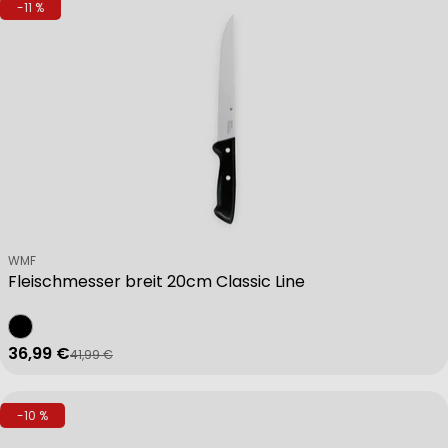
-11 %
Verkäufer:
WMF
Fleischmesser breit 20cm Classic Line
36,99 €
41,99 €
Verkaufspreis
Regulärer Preis
-10 %