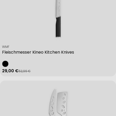
Verkäufer:
WMF
Fleischmesser Kineo Kitchen Knives
29,00 €
52,99 €
Verkaufspreis
Regulärer Preis