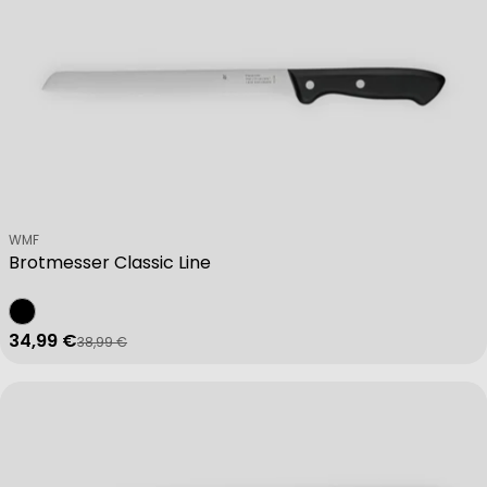
Verkäufer:
WMF
Brotmesser Classic Line
34,99 €
38,99 €
Verkaufspreis
Regulärer Preis