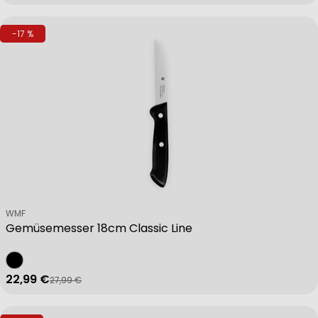
-17 %
Verkäufer:
WMF
Gemüsemesser 18cm Classic Line
22,99 €
27,99 €
Verkaufspreis
Regulärer Preis