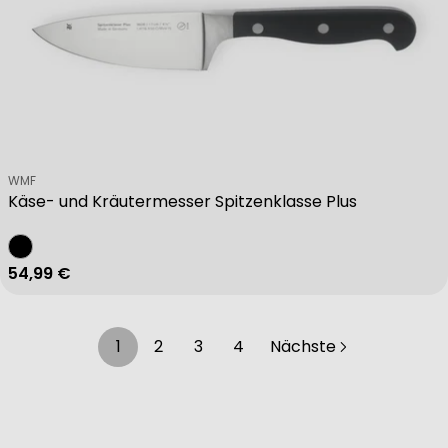
Verkäufer:
WMF
Käse- und Kräutermesser Spitzenklasse Plus
Regulärer Preis
54,99 €
1
2
3
4
Nächste