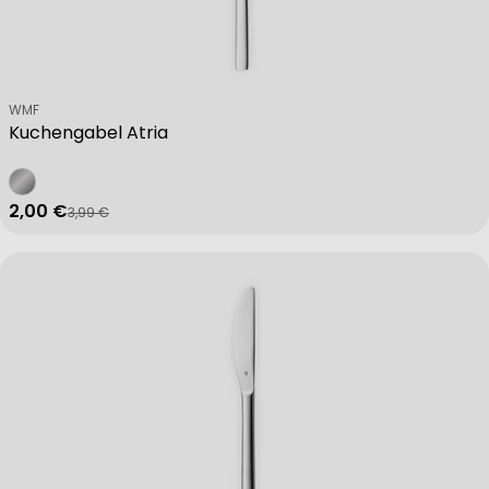
Verkäufer:
WMF
Kuchengabel Atria
2,00 €
3,99 €
Verkaufspreis
Regulärer Preis