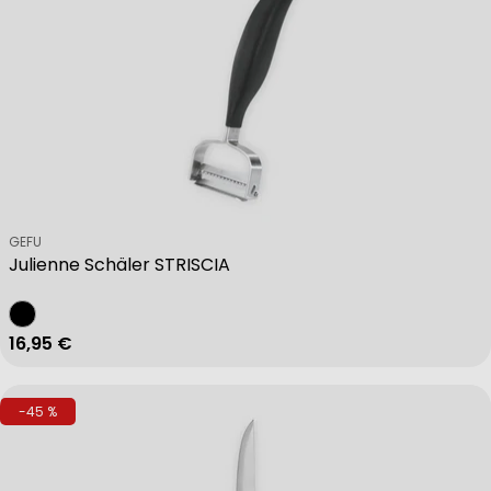
Verkäufer:
GEFU
Julienne Schäler STRISCIA
Regulärer Preis
16,95 €
-45 %