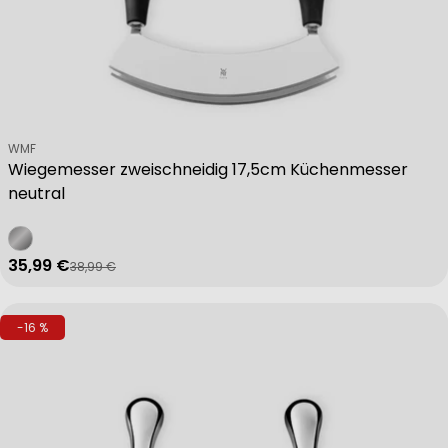
Non-IAB processing purposes:
Necessary
Performance
Verkäufer:
WMF
Wiegemesser zweischneidig 17,5cm Küchenmesser
neutral
Functional
35,99 €
38,99 €
Verkaufspreis
Regulärer Preis
Advertising
-16 %