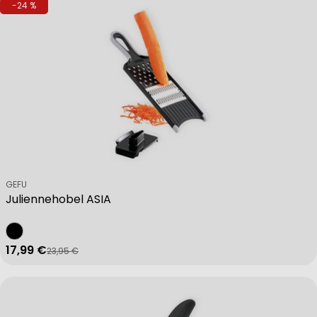
-24 %
Verkäufer:
GEFU
Juliennehobel ASIA
17,99 €
23,95 €
Verkaufspreis
Regulärer Preis