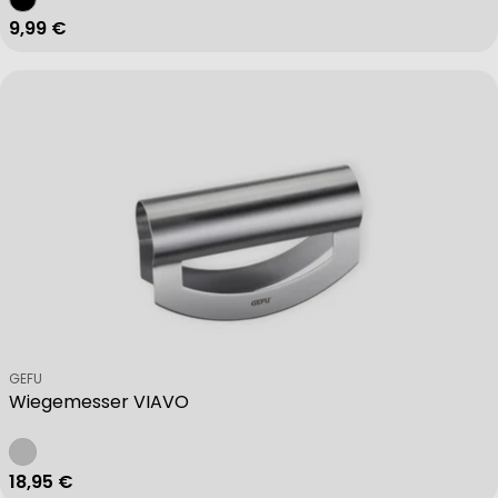
Regulärer Preis
9,99 €
Verkäufer:
GEFU
Wiegemesser VIAVO
Regulärer Preis
18,95 €