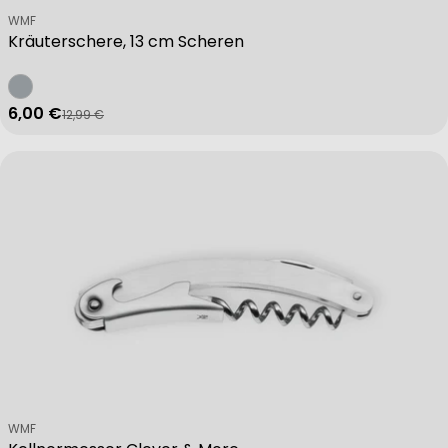
Verkäufer:
WMF
Kräuterschere, 13 cm Scheren
6,00 €
12,99 €
Verkaufspreis
Regulärer Preis
Verkäufer:
WMF