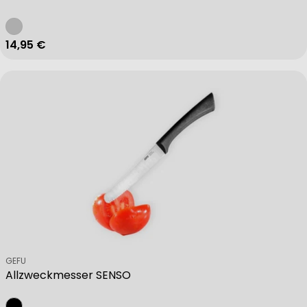
Regulärer Preis
14,95 €
Verkäufer:
GEFU
Allzweckmesser SENSO