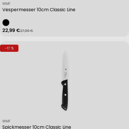
Verkäufer:
WMF
Vespermesser 10cm Classic Line
22,99 €
27,99 €
Verkaufspreis
Regulärer Preis
-17 %
Verkäufer:
WMF
Spickmesser 10cm Classic Line