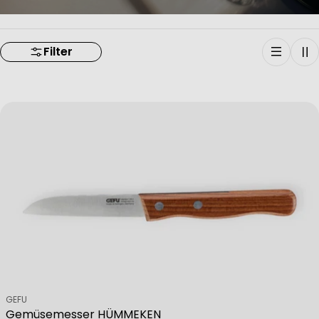
Filter
Verkäufer:
GEFU
Gemüsemesser HÜMMEKEN