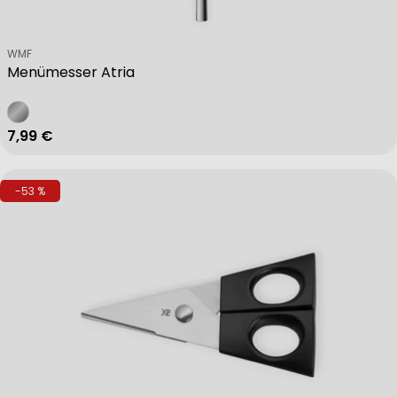
Verkäufer:
WMF
Menümesser Atria
Regulärer Preis
7,99 €
-53 %