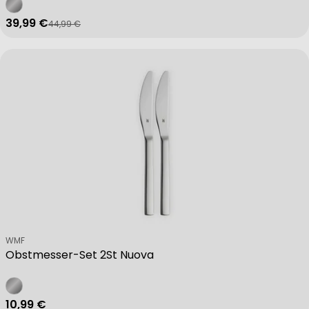
39,99 €
44,99 €
Verkaufspreis
Regulärer Preis
Verkäufer:
WMF
Obstmesser-Set 2St Nuova
Regulärer Preis
10,99 €