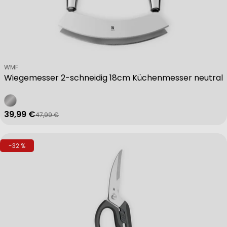
Verkäufer:
WMF
Wiegemesser 2-schneidig 18cm Küchenmesser neutral
39,99 €
47,99 €
Verkaufspreis
Regulärer Preis
-32 %