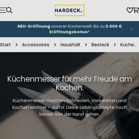
Zum
Inhalt
Wun
W
springen
NEU-Eröffnung
unserer Küchenwelt: Bis zu
3.000 €
Eröffnungsbonus
*
Start
Accessoires
Haushalt
Besteck
Küchenmesser
Küchenmesser für mehr Freude am
Kochen.
Küchenmesser machen Schneiden, Vorbereiten und
Kochen leichter – damit Deine Lieblingsrezepte noch
besser von der Hand gehen.