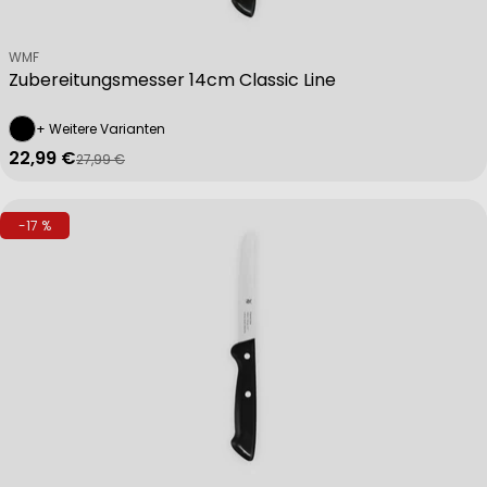
Verkäufer:
WMF
Zubereitungsmesser 14cm Classic Line
+ Weitere Varianten
22,99 €
27,99 €
Verkaufspreis
Regulärer Preis
-17 %