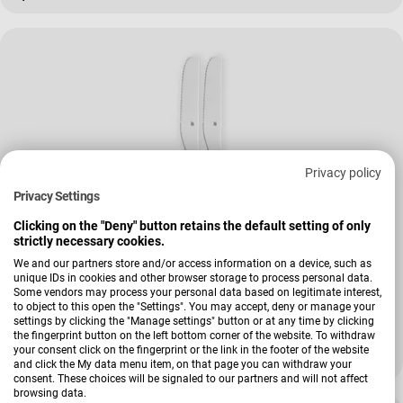
Privacy policy
Privacy Settings
Clicking on the "Deny" button retains the default setting of only
strictly necessary cookies.
We and our partners store and/or access information on a device, such as
Verkäufer:
WMF
unique IDs in cookies and other browser storage to process personal data.
Some vendors may process your personal data based on legitimate interest,
Brunchmesser-Set 2tlg Nuova
to object to this open the "Settings". You may accept, deny or manage your
settings by clicking the "Manage settings" button or at any time by clicking
the fingerprint button on the left bottom corner of the website. To withdraw
your consent click on the fingerprint or the link in the footer of the website
Regulärer Preis
19,99 €
and click the My data menu item, on that page you can withdraw your
consent. These choices will be signaled to our partners and will not affect
browsing data.