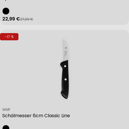
22,99 €
27,99 €
Verkaufspreis
Regulärer Preis
-17 %
Verkäufer:
WMF
Schälmesser 6cm Classic Line