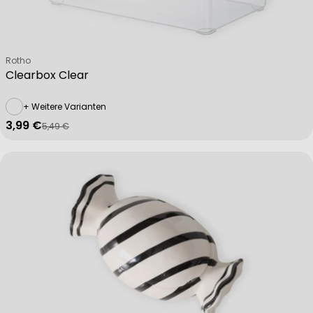
Verkäufer:
Rotho
Clearbox Clear
+ Weitere Varianten
3,99 €
5,49 €
Verkaufspreis
Regulärer Preis