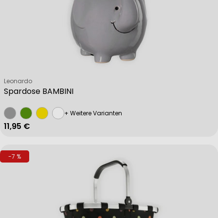
Verkäufer:
Leonardo
Spardose BAMBINI
+ Weitere Varianten
Regulärer Preis
11,95 €
-7 %