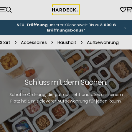
Zum
Inhalt
Wun
W
springen
NEU-Eröffnung
unserer Küchenwelt: Bis zu
3.000 €
Eröffnungsbonus
*
Start
Accessoires
Haushalt
Aufbewahrung
Schluss mit dem Suchen.
Schaffe Ordnung, die gut aussieht und alles an seinem
Platz hält, mit cleverer Aufbewahrung für jeden Raum.