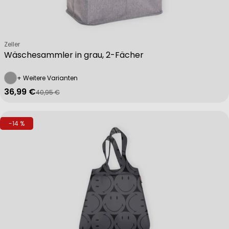
Verkäufer:
Zeller
Wäschesammler in grau, 2-Fächer
+ Weitere Varianten
36,99 €
40,95 €
Verkaufspreis
Regulärer Preis
-14 %