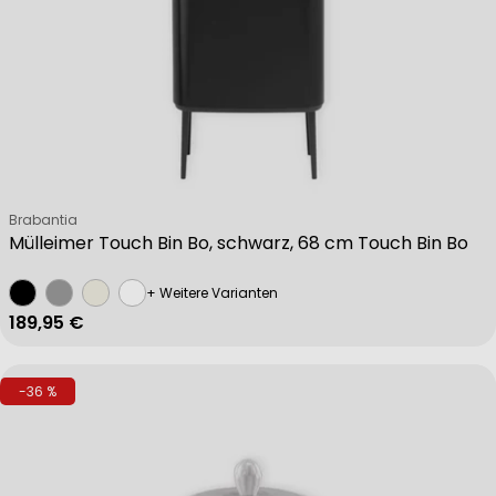
Verkäufer:
Brabantia
Mülleimer Touch Bin Bo, schwarz, 68 cm Touch Bin Bo
+ Weitere Varianten
Regulärer Preis
189,95 €
-36 %