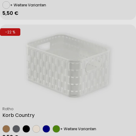
+ Weitere Varianten
Regulärer Preis
5,50 €
-22 %
Verkäufer:
Rotho
Korb Country
+ Weitere Varianten