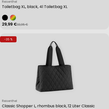
Verkäufer:
Reisenthel
Toiletbag XL, black, 4l Toiletbag XL
29,99 €
33,95 €
Verkaufspreis
Regulärer Preis
-35 %
Verkäufer:
Reisenthel
Classic Shopper L, rhombus black, 12 Liter Classic