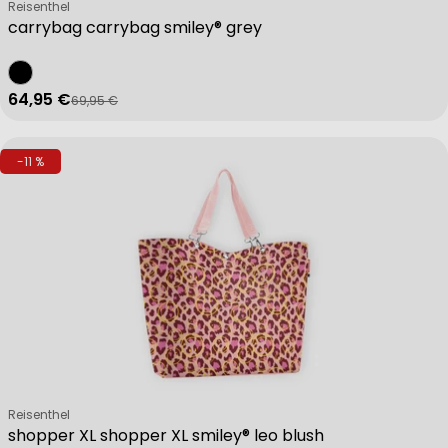
Verkäufer:
Reisenthel
carrybag carrybag smiley® grey
64,95 €
69,95 €
Verkaufspreis
Regulärer Preis
-11 %
Verkäufer:
Reisenthel
shopper XL shopper XL smiley® leo blush