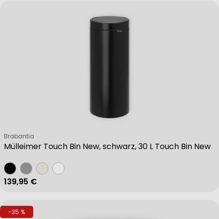
Verkäufer:
Brabantia
Mülleimer Touch Bin New, schwarz, 30 L Touch Bin New
Regulärer Preis
139,95 €
-35 %