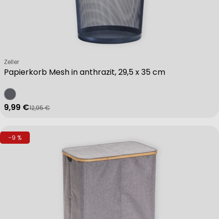
Verkäufer:
Zeller
Papierkorb Mesh in anthrazit, 29,5 x 35 cm
9,99 €
12,95 €
Verkaufspreis
Regulärer Preis
-9 %