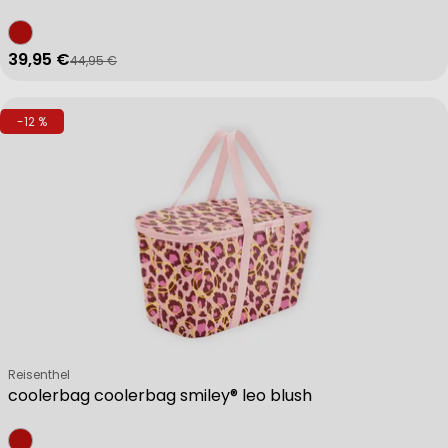
39,95 €
44,95 €
Verkaufspreis
Regulärer Preis
-12 %
Verkäufer:
Reisenthel
coolerbag coolerbag smiley® leo blush