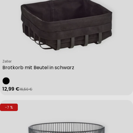
Verkäufer:
Zeller
Brotkorb mit Beutel in schwarz
12,99 €
16,50 €
Verkaufspreis
Regulärer Preis
-7 %