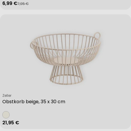
6,99 €
7,95 €
Verkaufspreis
Regulärer Preis
Verkäufer:
Zeller
Obstkorb beige, 35 x 30 cm
Regulärer Preis
21,95 €