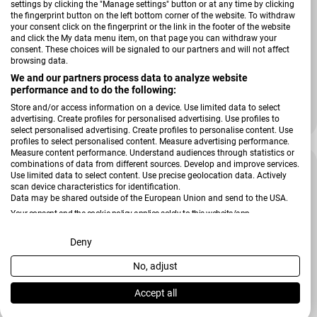
settings by clicking the "Manage settings" button or at any time by clicking
the fingerprint button on the left bottom corner of the website. To withdraw
your consent click on the fingerprint or the link in the footer of the website
and click the My data menu item, on that page you can withdraw your
consent. These choices will be signaled to our partners and will not affect
Verkäufer:
Zeller
browsing data.
Kühlschrank-Box, weiß, 22,5 x 17,5 cm
We and our partners process data to analyze website
performance and to do the following:
Store and/or access information on a device. Use limited data to select
Regulärer Preis
11,80 €
advertising. Create profiles for personalised advertising. Use profiles to
select personalised advertising. Create profiles to personalise content. Use
profiles to select personalised content. Measure advertising performance.
Measure content performance. Understand audiences through statistics or
combinations of data from different sources. Develop and improve services.
Use limited data to select content. Use precise geolocation data. Actively
scan device characteristics for identification.
Data may be shared outside of the European Union and send to the USA.
Your consent and the cookie policy applies solely to this website/app.
View Partner List (2 IAB Vendors)
Deny
No, adjust
We use your data for the following purposes:
IAB processing purposes:
Accept all