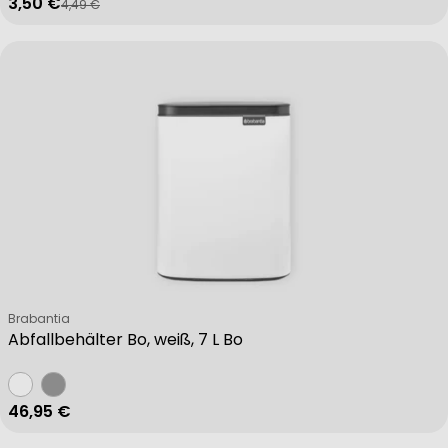
3,50 €
4,49 €
Verkaufspreis
Regulärer Preis
Verkäufer:
Brabantia
Abfallbehälter Bo, weiß, 7 L Bo
Regulärer Preis
46,95 €