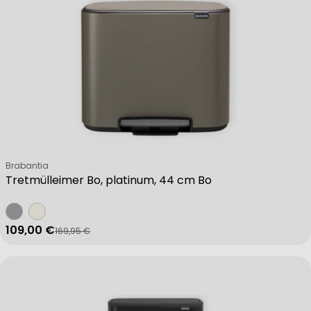
Verkäufer:
Brabantia
Tretmülleimer Bo, platinum, 44 cm Bo
109,00 €
169,95 €
Verkaufspreis
Regulärer Preis