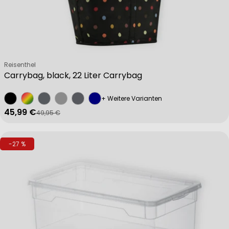
Verkäufer:
Reisenthel
Carrybag, black, 22 Liter Carrybag
+ Weitere Varianten
45,99 €
49,95 €
Verkaufspreis
Regulärer Preis
-27 %