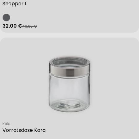
Shopper L
32,00 €
49,95 €
Verkaufspreis
Regulärer Preis
Verkäufer:
Kela
Vorratsdose Kara