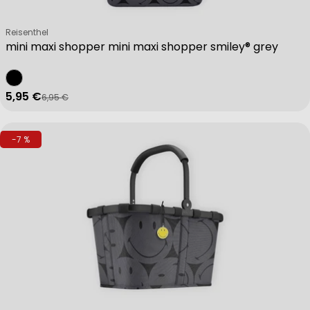
Verkäufer:
Reisenthel
mini maxi shopper mini maxi shopper smiley® grey
5,95 €
6,95 €
Verkaufspreis
Regulärer Preis
-7 %