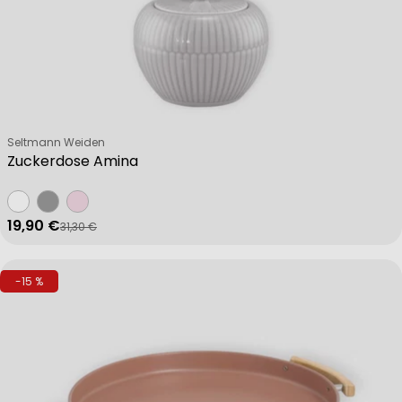
Verkäufer:
Seltmann Weiden
Zuckerdose Amina
19,90 €
31,30 €
Verkaufspreis
Regulärer Preis
-15 %