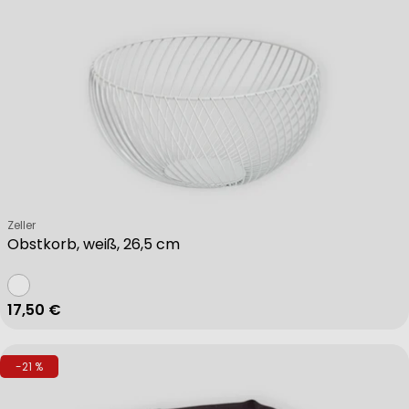
Verkäufer:
Zeller
Obstkorb, weiß, 26,5 cm
Regulärer Preis
17,50 €
-21 %