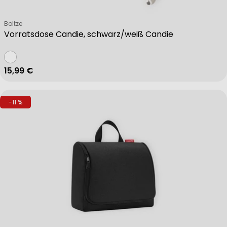
Verkäufer:
Boltze
Vorratsdose Candie, schwarz/weiß Candie
Regulärer Preis
15,99 €
-11 %